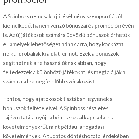
A Spinboss nemcsak a játékélmény szempontjából
kiemelkedő, hanem vonzó bónuszai és promóciói révén
is. Az új játékosok számára üdvözlő bónuszok érhetők
el, amelyek lehetőséget adnak arra, hogy kockázat
nélkül próbálják ki a platformot. Ezek a bónuszok
segíthetnek a felhasználóknak abban, hogy
felfedezzék a különböző játékokat, és megtalálják a
számukra legmegfelelőbb szórakozást.
Fontos, hogy a játékosok tisztában legyenek a
bónuszok feltételeivel. A Spinboss részletes
tájékoztatást nyújt a bónuszokkal kapcsolatos
követelményekről, mint például a fogadási
követelmények. A tudatos döntéshozatal érdekében