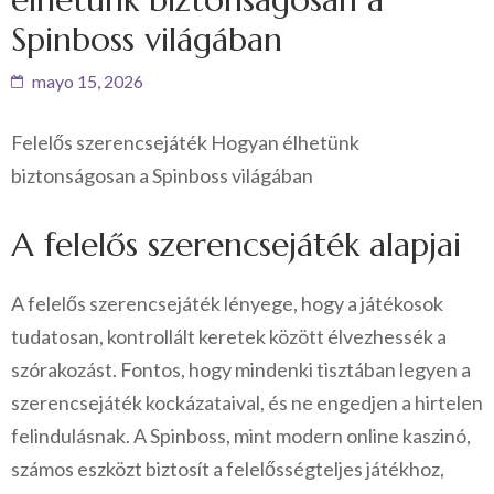
Spinboss világában
mayo 15, 2026
Felelős szerencsejáték Hogyan élhetünk
biztonságosan a Spinboss világában
A felelős szerencsejáték alapjai
A felelős szerencsejáték lényege, hogy a játékosok
tudatosan, kontrollált keretek között élvezhessék a
szórakozást. Fontos, hogy mindenki tisztában legyen a
szerencsejáték kockázataival, és ne engedjen a hirtelen
felindulásnak. A Spinboss, mint modern online kaszinó,
számos eszközt biztosít a felelősségteljes játékhoz,