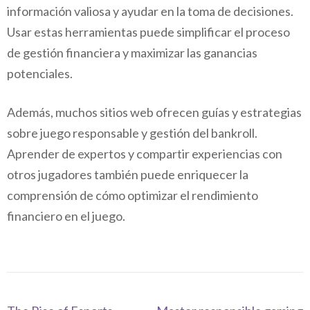
información valiosa y ayudar en la toma de decisiones.
Usar estas herramientas puede simplificar el proceso
de gestión financiera y maximizar las ganancias
potenciales.
Además, muchos sitios web ofrecen guías y estrategias
sobre juego responsable y gestión del bankroll.
Aprender de expertos y compartir experiencias con
otros jugadores también puede enriquecer la
comprensión de cómo optimizar el rendimiento
financiero en el juego.
Navegación