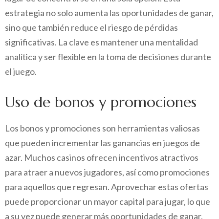
estrategia no solo aumenta las oportunidades de ganar,
sino que también reduce el riesgo de pérdidas
significativas. La clave es mantener una mentalidad
analítica y ser flexible en la toma de decisiones durante
el juego.
Uso de bonos y promociones
Los bonos y promociones son herramientas valiosas
que pueden incrementar las ganancias en juegos de
azar. Muchos casinos ofrecen incentivos atractivos
para atraer a nuevos jugadores, así como promociones
para aquellos que regresan. Aprovechar estas ofertas
puede proporcionar un mayor capital para jugar, lo que
a su vez puede generar más oportunidades de ganar.