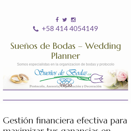
+58 414 4054149
Sueños de Bodas – Wedding
Planner
Somos especialistas en la organizacion de bodas y protocolo
Inicio
Gestión financiera efectiva para
maximizar tus ganancias en