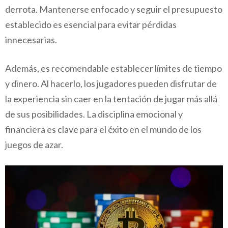
derrota. Mantenerse enfocado y seguir el presupuesto
establecido es esencial para evitar pérdidas
innecesarias.
Además, es recomendable establecer límites de tiempo
y dinero. Al hacerlo, los jugadores pueden disfrutar de
la experiencia sin caer en la tentación de jugar más allá
de sus posibilidades. La disciplina emocional y
financiera es clave para el éxito en el mundo de los
juegos de azar.