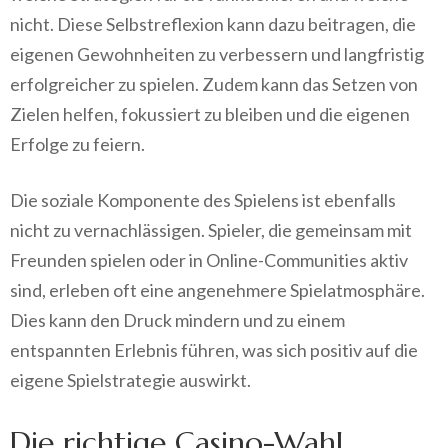
nicht. Diese Selbstreflexion kann dazu beitragen, die
eigenen Gewohnheiten zu verbessern und langfristig
erfolgreicher zu spielen. Zudem kann das Setzen von
Zielen helfen, fokussiert zu bleiben und die eigenen
Erfolge zu feiern.
Die soziale Komponente des Spielens ist ebenfalls
nicht zu vernachlässigen. Spieler, die gemeinsam mit
Freunden spielen oder in Online-Communities aktiv
sind, erleben oft eine angenehmere Spielatmosphäre.
Dies kann den Druck mindern und zu einem
entspannten Erlebnis führen, was sich positiv auf die
eigene Spielstrategie auswirkt.
Die richtige Casino-Wahl