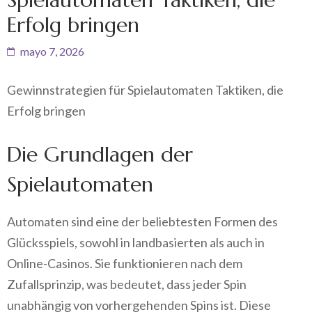
Erfolg bringen
mayo 7, 2026
Gewinnstrategien für Spielautomaten Taktiken, die
Erfolg bringen
Die Grundlagen der
Spielautomaten
Automaten sind eine der beliebtesten Formen des
Glücksspiels, sowohl in landbasierten als auch in
Online-Casinos. Sie funktionieren nach dem
Zufallsprinzip, was bedeutet, dass jeder Spin
unabhängig von vorhergehenden Spins ist. Diese