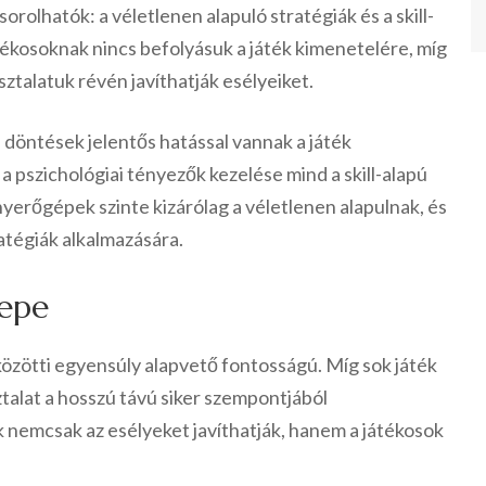
orolhatók: a véletlenen alapuló stratégiák és a skill-
játékosoknak nincs befolyásuk a játék kimenetelére, míg
ztalatuk révén javíthatják esélyeiket.
ai döntések jelentős hatással vannak a játék
 a pszichológiai tényezők kezelése mind a skill-alapú
 nyerőgépek szinte kizárólag a véletlenen alapulnak, és
atégiák alkalmazására.
repe
közötti egyensúly alapvető fontosságú. Míg sok játék
ztalat a hosszú távú siker szempontjából
k nemcsak az esélyeket javíthatják, hanem a játékosok