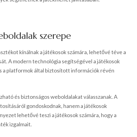
eboldalak szerepe
sztékot kínálnak a játékosok számára, lehetővé téve a
ását. A modern technológia segítségével a játékosok
 a platformok által biztosított információk révén
zható és biztonságos weboldalakat válasszanak. A
ztosításáról gondoskodnak, hanem a játékosok
nyezet lehetővé teszi a játékosok számára, hogy a
ték izgalmait.