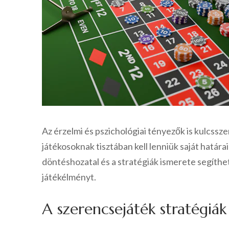
Az érzelmi és pszichológiai tényezők is kulcssz
játékosoknak tisztában kell lenniük saját határai
döntéshozatal és a stratégiák ismerete segíthet
játékélményt.
A szerencsejáték stratégiák 