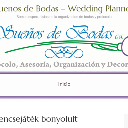
ueños de Bodas – Wedding Plann
Somos especialistas en la organizacion de bodas y protocolo
Inicio
encsejáték bonyolult