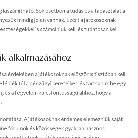
kiszámítható. Sok esetben a tudás és a tapasztalat a
nyezők mindig jelen vannak. Ezért a játékosoknak
eszteségekkel is számolniuk kell, és tudatosan kell
ák alkalmazásához
sa érdekében a játékosoknak először is tisztában kell
 lépjék túl a pénzügyi kereteiket, és tartsanak be egy
ág és a fegyelem kulcsfontosságú ahhoz, hogy a
.
finomítása. A játékosoknak érdemes elemezniük saját
nline fórumok és közösségek gyakran hasznos
lyek segíthetnek a játékmenet javításában.