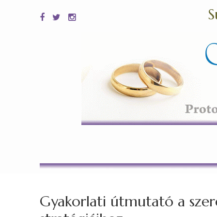
S
Gyakorlati útmutató a szer