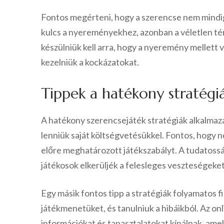
Fontos megérteni, hogy a szerencse nem mindig 
kulcs a nyereményekhez, azonban a véletlen té
készülniük kell arra, hogy a nyeremény mellett v
kezelniük a kockázatokat.
Tippek a hatékony stratégi
A hatékony szerencsejáték stratégiák alkalmazá
lenniük saját költségvetésükkel. Fontos, hogy ne
előre meghatározott játékszabályt. A tudatoss
játékosok elkerüljék a felesleges veszteségeket
Egy másik fontos tipp a stratégiák folyamatos 
játékmenetüket, és tanulniuk a hibáikból. Az o
információkat és tapasztalatokat kínálnak, ame