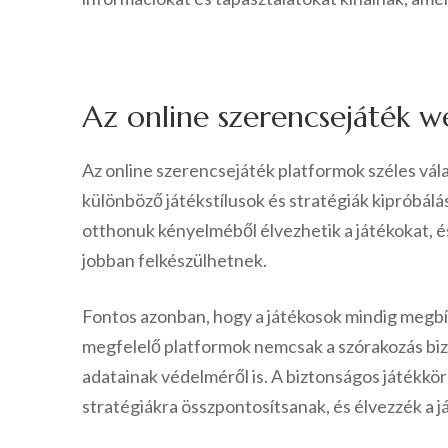
Az online szerencsejáték w
Az online szerencsejáték platformok széles vála
különböző játékstílusok és stratégiák kipróbál
otthonuk kényelméből élvezhetik a játékokat, és
jobban felkészülhetnek.
Fontos azonban, hogy a játékosok mindig megbí
megfelelő platformok nemcsak a szórakozás bi
adatainak védelméről is. A biztonságos játékkör
stratégiákra összpontosítsanak, és élvezzék a já