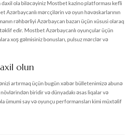
axil ola biləcəyiniz Mostbet kazino platforması kefli
et Azərbaycanlı mərcçilərin və oyun həvəskarlarının
ormanın rəhbərliyi Azərbaycan bazarı üçün xüsusi olaraq
 təklif edir. Mostbet Azərbaycanlı oyunçular üçün
lara xoş gəlmisiniz bonusları, pulsuz mərclər və
xil olun
bənizi artırmaq üçün bugün xəbər bülletenimizə abunə
övlərindən biridir və dünyadakı əsas liqalar və
qola ümumi say və oyunçu performansları kimi müxtəlif