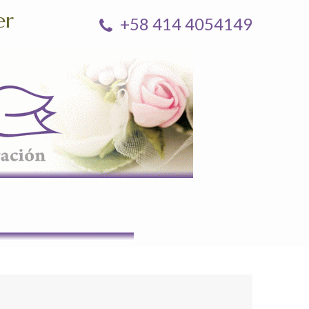
er
+58 414 4054149