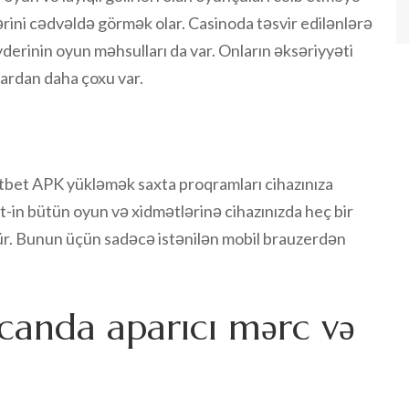
lərini cədvəldə görmək olar. Casinoda təsvir edilənlərə
derinin oyun məhsulları da var. Onların əksəriyyəti
nlardan daha çoxu var.
tbet APK yükləmək saxta proqramları cihazınıza
t-in bütün oyun və xidmətlərinə cihazınızda heç bir
r. Bunun üçün sadəcə istənilən mobil brauzerdən
anda aparıcı mərc və