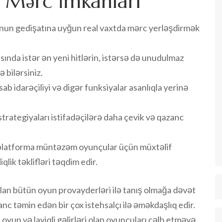
ə Mərc İmkanları
unun gedişatına uyğun real vaxtda mərc yerləşdirmək
nda istər ən yeni hitlərin, istərsə də unudulmaz
 bilərsiniz.
sab idarəçiliyi və digər funksiyalar asanlıqla yerinə
trategiyaları istifadəçilərə daha çevik və qazanc
 platforma müntəzəm oyunçular üçün müxtəlif
lik təklifləri təqdim edir.
an bütün oyun provayderləri ilə tanış olmağa dəvət
zanc təmin edən bir çox istehsalçı ilə əməkdaşlıq edir.
oyun və layiqli gəlirləri olan oyunçuları cəlb etməyə