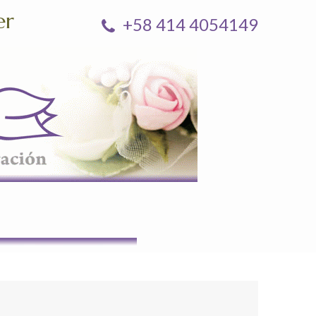
er
+58 414 4054149