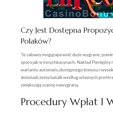
Czy Jest Dostępna Propozy
Polaków?
Te zabawy mogązapewnić duże wygrane, pomimo
sporo jak w innychkasynach. Nakład Pieniężny m
wariantu automatu,dostępnego bonusu i wysokoś
doświadczenia batalii według własnych preferen
zwiększają szansę nawygraną.
Procedury Wpłat I 