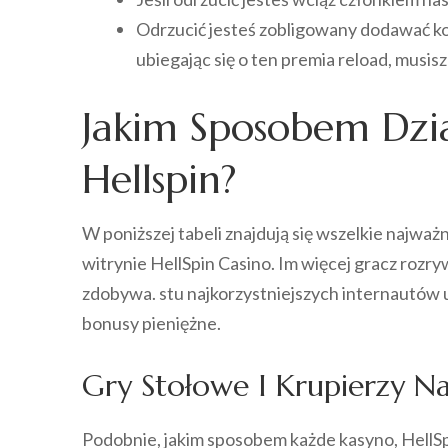
Odrzucić jesteś zobligowany dodawać 
ubiegając się o ten premia reload, musi
Jakim Sposobem Dzi
Hellspin?
W poniższej tabeli znajdują się wszelkie najwa
witrynie HellSpin Casino. Im więcej gracz roz
zdobywa. stu najkorzystniejszych internautów 
bonusy pieniężne.
Gry Stołowe I Krupierzy 
Podobnie, jakim sposobem każde kasyno, HellSp