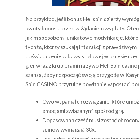
Na przykład, jeśli bonus Hellspin dzierży wymó
kwoty bonusu przed zażądaniem wypłaty. Ofero
jakim sposobem i unikatowe modyfikacje, które
tychże, którzy szukają interakcji z prawdziwymi
doświadczenie zabawy stołowej w okresie rzec
gier wraz z krupierami na żywo Hell Spin casin
szansa, żeby rozpocząć swoją przygodę w Kasy
Spin CASINO przytulne powitanie w postaci bo
Owo wspaniałe rozwiązanie, które umożl
emocjami związanymi spośród grą.
Dopasowana część musi zostać obrócon
spinów wymagają 30x.
Jeśli odrzucić jesteś wciąż członkiem na