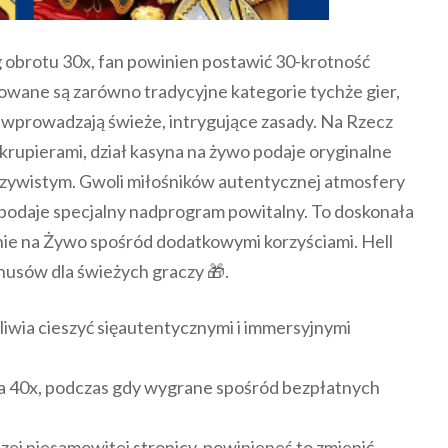
g obrotu 30x, fan powinien postawić 30-krotność
wane są zarówno tradycyjne kategorie tychże gier,
 wprowadzają świeże, intrygujące zasady. Na Rzecz
 krupierami, dział kasyna na żywo podaje oryginalne
zywistym. Gwoli miłośników autentycznej atmosfery
o podaje specjalny nadprogram powitalny. To doskonała
nie na Żywo spośród dodatkowymi korzyściami. Hell
nusów dla świeżych graczy 🎁.
iwia cieszyć sięautentycznymi i immersyjnymi
a 40x, podczas gdy wygrane spośród bezpłatnych
szej niesamowitej stronicy, powinieneś to zmienić.