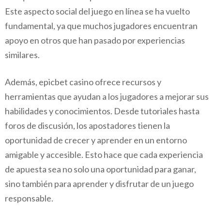
Este aspecto social del juego en línea se ha vuelto
fundamental, ya que muchos jugadores encuentran
apoyo en otros que han pasado por experiencias
similares.
Además, epicbet casino ofrece recursos y
herramientas que ayudan a los jugadores a mejorar sus
habilidades y conocimientos. Desde tutoriales hasta
foros de discusión, los apostadores tienen la
oportunidad de crecer y aprender en un entorno
amigable y accesible. Esto hace que cada experiencia
de apuesta sea no solo una oportunidad para ganar,
sino también para aprender y disfrutar de un juego
responsable.