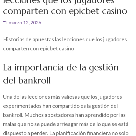
comparten con epicbet casino
marzo 12, 2026
Historias de apuestas las lecciones que los jugadores
comparten con epicbet casino
La importancia de la gestión
del bankroll
Una de las lecciones más valiosas que los jugadores
experimentados han compartido es la gestión del
bankroll. Muchos apostadores han aprendido por las
malas que no se puede arriesgar más de lo que se está
dispuesto a perder. La planificación financiera no solo