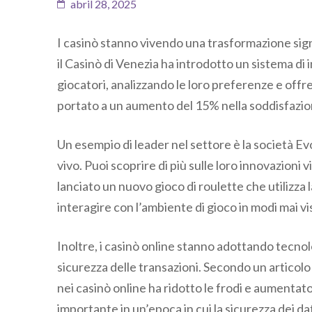
abril 28, 2025
I casinò stanno vivendo una trasformazione sign
il Casinò di Venezia ha introdotto un sistema di i
giocatori, analizzando le loro preferenze e off
portato a un aumento del 15% nella soddisfazion
Un esempio di leader nel settore è la società Evo
vivo. Puoi scoprire di più sulle loro innovazioni v
lanciato un nuovo gioco di roulette che utilizza
interagire con l’ambiente di gioco in modi mai vi
Inoltre, i casinò online stanno adottando tecnol
sicurezza delle transazioni. Secondo un articol
nei casinò online ha ridotto le frodi e aumentat
importante in un’epoca in cui la sicurezza dei dat