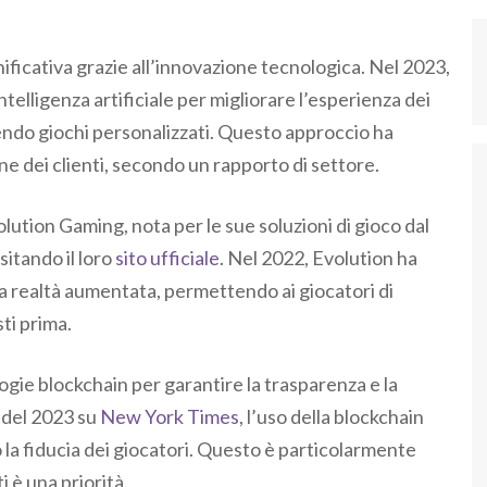
ificativa grazie all’innovazione tecnologica. Nel 2023,
ntelligenza artificiale per migliorare l’esperienza dei
rendo giochi personalizzati. Questo approccio ha
e dei clienti, secondo un rapporto di settore.
lution Gaming, nota per le sue soluzioni di gioco dal
isitando il loro
sito ufficiale
. Nel 2022, Evolution ha
 la realtà aumentata, permettendo ai giocatori di
sti prima.
ogie blockchain per garantire la trasparenza e la
o del 2023 su
New York Times
, l’uso della blockchain
o la fiducia dei giocatori. Questo è particolarmente
i è una priorità.