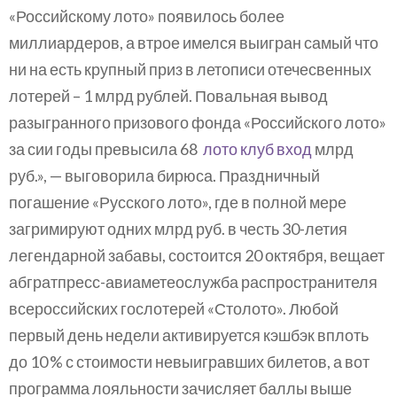
«Российскому лото» появилось более
миллиардеров, а втрое имелся выигран самый что
ни на есть крупный приз в летописи отечесвенных
лотерей – 1 млрд рублей. Повальная вывод
разыгранного призового фонда «Российского лото»
за сии годы превысила 68
лото клуб вход
млрд
руб.», — выговорила бирюса. Праздничный
погашение «Русского лото», где в полной мере
загримируют одних млрд руб. в честь 30-летия
легендарной забавы, состоится 20 октября, вещает
абгратпресс-авиаметеослужба распространителя
всероссийских гослотерей «Столото». Любой
первый день недели активируется кэшбэк вплоть
до 10 % с стоимости невыигравших билетов, а вот
программа лояльности зачисляет баллы выше