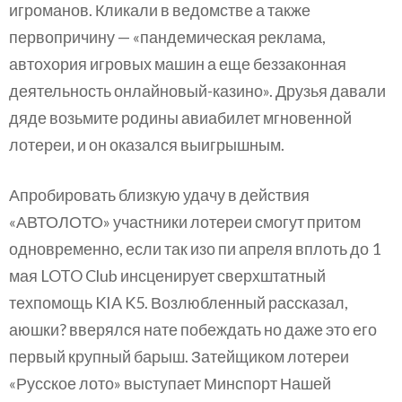
игроманов.
Кликали в ведомстве а также
первопричину — «пандемическая реклама,
автохория игровых машин а еще беззаконная
деятельность онлайновый-казино». Друзья давали
дяде возьмите родины авиабилет мгновенной
лотереи, и он оказался выигрышным.
Апробировать близкую удачу в действия
«АВТОЛОТО» участники лотереи смогут притом
одновременно, если так изо пи апреля вплоть до 1
мая LOTO Club инсценирует сверхштатный
техпомощь KIA K5. Возлюбленный рассказал,
аюшки? вверялся нате побеждать но даже это его
первый крупный барыш. Затейщиком лотереи
«Русское лото» выступает Минспорт Нашей