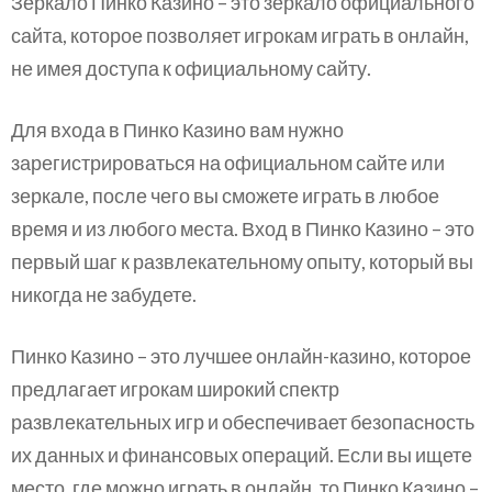
Зеркало Пинко Казино – это зеркало официального
сайта, которое позволяет игрокам играть в онлайн,
не имея доступа к официальному сайту.
Для входа в Пинко Казино вам нужно
зарегистрироваться на официальном сайте или
зеркале, после чего вы сможете играть в любое
время и из любого места. Вход в Пинко Казино – это
первый шаг к развлекательному опыту, который вы
никогда не забудете.
Пинко Казино – это лучшее онлайн-казино, которое
предлагает игрокам широкий спектр
развлекательных игр и обеспечивает безопасность
их данных и финансовых операций. Если вы ищете
место, где можно играть в онлайн, то Пинко Казино –