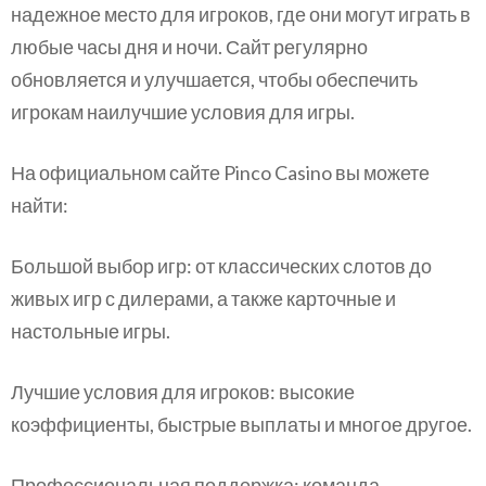
надежное место для игроков, где они могут играть в
любые часы дня и ночи. Сайт регулярно
обновляется и улучшается, чтобы обеспечить
игрокам наилучшие условия для игры.
На официальном сайте Pinco Casino вы можете
найти:
Большой выбор игр: от классических слотов до
живых игр с дилерами, а также карточные и
настольные игры.
Лучшие условия для игроков: высокие
коэффициенты, быстрые выплаты и многое другое.
Профессиональная поддержка: команда