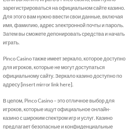
зарегистрироваться на официальном сайте казино.
Для этого вам нужно ввести свои данные, включая
имя, фамилию, адрес электронной почты и пароль.
Затем вы сможете депонировать средства и начать
играть.
Pinco Casino также имеет зеркало, которое доступно
для игроков, которые не могут доступаться
официальному сайту. Зеркало казино доступно по
адресу [insert mirror link here].
В целом, Pinco Casino – это отличное выбор для
игроков, которые ищут официальное онлайн-
казино с широким спектром игр и услуг. Казино
предлагает безопасные и конфиденциальные