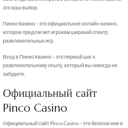
это ваш выбор.
Пинко Казино – это официальное онлайн-казино,
которое предлагает игрокам широкий спектр
развлекательных игр.
Вход в Пинко Казино – это первый шаг к
развлекательному опыту, который вы никогда не
забудете.
Официальный сайт
Pinco Casino
Официальный сайт Pinco Casino – это безопасное и