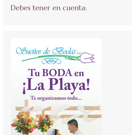
Debes tener en cuenta: