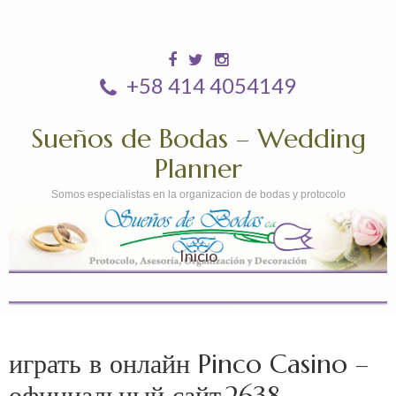
+58 414 4054149
Sueños de Bodas – Wedding
Planner
Somos especialistas en la organizacion de bodas y protocolo
Inicio
играть в онлайн Pinco Casino –
официальный сайт.2638