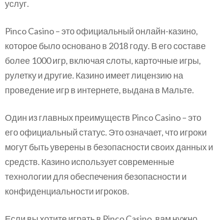
услуг.
Pinco Casino – это официальный онлайн-казино,
которое было основано в 2018 году. В его составе
более 1000 игр, включая слоты, карточные игры,
рулетку и другие. Казино имеет лицензию на
проведение игр в интернете, выдана в Мальте.
Один из главных преимуществ Pinco Casino – это
его официальный статус. Это означает, что игроки
могут быть уверены в безопасности своих данных и
средств. Казино использует современные
технологии для обеспечения безопасности и
конфиденциальности игроков.
Если вы хотите играть в Pinco Casino, вам нужно