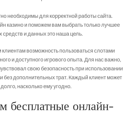
но необходимы для корректной работы сайта.
йн казино и поможем вам выбрать только лучшее
х средств и данных это наша цель.
м клиентам возможность пользоваться слотами
ого и доступного игрового опыта. Для нас важно,
 чувствовал свою безопасность при использовании
ми без дополнительных трат. Каждый клиент может
долго, насколько ему угодно.
м бесплатные онлайн-