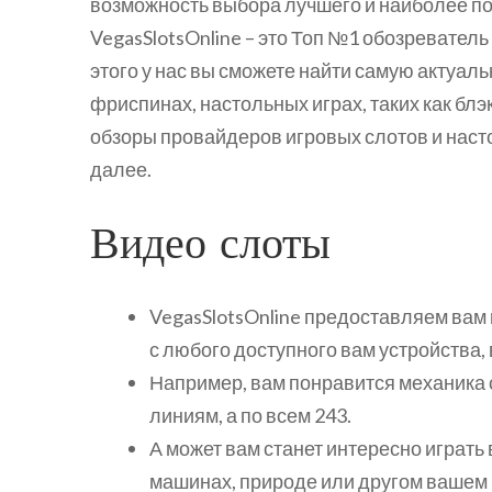
возможность выбора лучшего и наиболее по
VegasSlotsOnline – это Топ №1 обозреватель 
этого у нас вы сможете найти самую актуа
фриспинах, настольных играх, таких как блэк
обзоры провайдеров игровых слотов и настол
далее.
Видео слоты
VegasSlotsOnline предоставляем вам
с любого доступного вам устройства,
Например, вам понравится механика с
линиям, а по всем 243.
А может вам станет интересно играть 
машинах, природе или другом вашем 