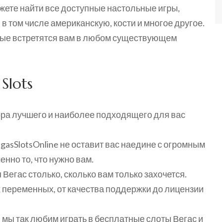
жете найти все доступные настольные игры,
 в том числе американскую, кости и многое другое.
орые встретятся вам в любом существующем
Slots
ра лучшего и наиболее подходящего для вас
gasSlotsOnline не оставит вас наедине с огромным
нно то, что нужно вам.
 Вегас столько, сколько вам только захочется.
 переменных, от качества поддержки до лицензии
 мы так любим играть в бесплатные слоты Вегас и