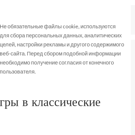
Не обязательные файлы cookie, используются
для сбора персональных данных, аналитических
целей, настройки рекламы и другого содержимого
веб-сайта. Перед сбором подобной информации
необходимо получение согласия от конечного
пользователя.
гры в классические