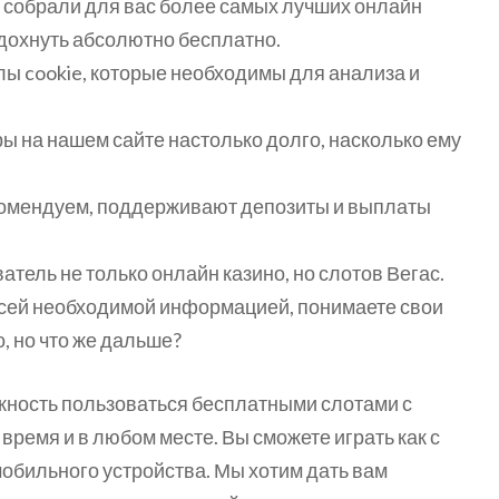
ы собрали для вас более самых лучших онлайн
отдохнуть абсолютно бесплатно.
ы cookie, которые необходимы для анализа и
ы на нашем сайте настолько долго, насколько ему
комендуем, поддерживают депозиты и выплаты
ватель не только онлайн казино, но слотов Вегас.
всей необходимой информацией, понимаете свои
, но что же дальше?
жность пользоваться бесплатными слотами с
время и в любом месте. Вы сможете играть как с
мобильного устройства. Мы хотим дать вам