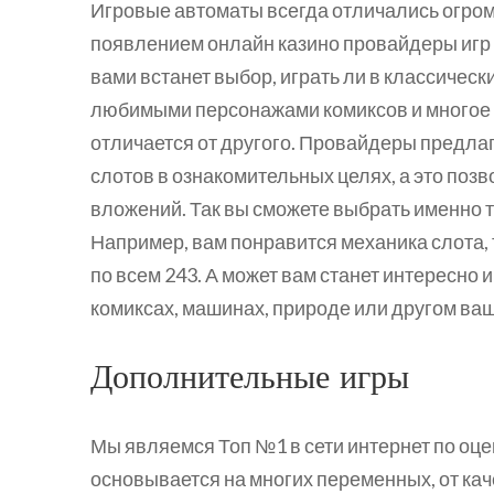
Игровые автоматы всегда отличались огром
появлением онлайн казино провайдеры игр
вами встанет выбор, играть ли в классичес
любимыми персонажами комиксов и многое д
отличается от другого. Провайдеры предл
слотов в ознакомительных целях, а это поз
вложений. Так вы сможете выбрать именно те
Например, вам понравится механика слота, 
по всем 243. А может вам станет интересно и
комиксах, машинах, природе или другом ва
Дополнительные игры
Мы являемся Топ №1 в сети интернет по оце
основывается на многих переменных, от кач