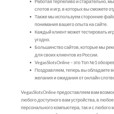
Работая терпеливо и старательно, м
слотов и игр, в которых вы сможете 
Также мы используем сторонние файл
понимания вашего опыта на сайте.
Каждый клиент может тестировать игр
угодно.
Большинство сайтов, которые мы ре
для своих клиентов из России.
VegasSlotsOnline – это Топ №1 обозре
Поздравляем, теперь вы обладаете 
желания и ожидания от онлайн слотво
VegasSlotsOnline предоставляем вам возмо
любого доступного вам устройства, в любое 
персонального компьютера, так и с любого 