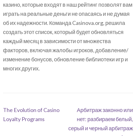
казино, которые входят в наш рейтинг позволят вам
играть на реальные деньги не опасаясь и не думая
об их надежности. Команда Casinova.org, решила
создать этот список, который будет обновляться
каждый месяц в зависимости от множества
факторов, включая жалобы игроков, добавление/
изменение бонусов, обновление библиотеки игр и
многих других.
Navegación
The Evolution of Casino
Арбитраж законно или
de
Loyalty Programs
нет: разбираем белый,
entradas
серый и черный арбитраж