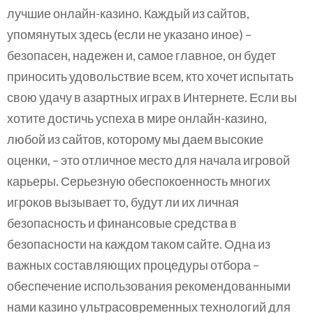
лучшие онлайн-казино. Каждый из сайтов,
упомянутых здесь (если не указано иное) –
безопасен, надежен и, самое главное, он будет
приносить удовольствие всем, кто хочет испытать
свою удачу в азартных играх в Интернете. Если вы
хотите достичь успеха в мире онлайн-казино,
любой из сайтов, которому мы даем высокие
оценки, – это отличное место для начала игровой
карьеры. Серьезную обеспокоенность многих
игроков вызывает то, будут ли их личная
безопасность и финансовые средства в
безопасности на каждом таком сайте. Одна из
важных составляющих процедуры отбора –
обеспечение использования рекомендованными
нами казино ультрасовременных технологий для