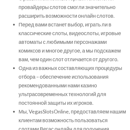
провайдеры слотов смогли значительно
расширить возможности онлайн слотов.
Перед вами встанет выбор, играть ли в
классические слоты, видеослоты, игровые
автоматы с любимыми персонажами
комиксов и многое другое, а мы подскажем
вам, чем один слот отличается от другого.
Одна из важных составляющих процедуры
отбора – обеспечение использования
рекомендованными нами казино
ультрасовременных технологий для
постоянной защиты их игроков.
Мы, VegasSlotsOnline, предоставляем нашим
клиентам возможность пользоваться
слотами Вегас онлайн для получения