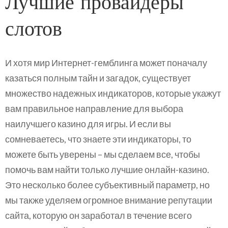
Лучшие провайдеры
слотов
И хотя мир Интернет-гемблинга может поначалу
казаться полным тайн и загадок, существует
множество надежных индикаторов, которые укажут
вам правильное направление для выбора
наилучшего казино для игры. И если вы
сомневаетесь, что знаете эти индикаторы, то
можете быть уверены – мы сделаем все, чтобы
помочь вам найти только лучшие онлайн-казино.
Это несколько более субъективный параметр, но
мы также уделяем огромное внимание репутации
сайта, которую он заработал в течение всего