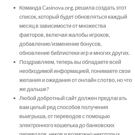
Команда Casinova.org, решила создать этот
список, который будет обновляться каждый
месяц в зависимости от множества
факторов, включая жалобы игроков,
добавление/изменение бонусов,
обновление библиотеки игр и многих других.
Поздравляем, теперь вы обладаете всей
необходимой информацией, понимаете свои
желания и ожидания от онлайн слотво, но что
же дальше?
Любой добротный сайт должен предлагать
вам целый ряд способов получения
выигрыша, от переводов с помощью
электронного кошелька до банковских
переводов, чеков и возможно некоторых