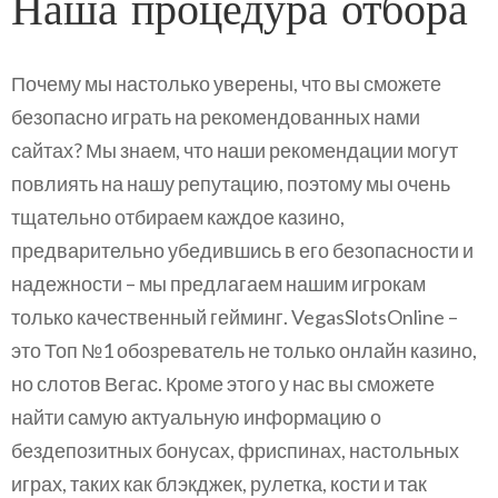
Наша процедура отбора
Почему мы настолько уверены, что вы сможете
безопасно играть на рекомендованных нами
сайтах? Мы знаем, что наши рекомендации могут
повлиять на нашу репутацию, поэтому мы очень
тщательно отбираем каждое казино,
предварительно убедившись в его безопасности и
надежности – мы предлагаем нашим игрокам
только качественный гейминг. VegasSlotsOnline –
это Топ №1 обозреватель не только онлайн казино,
но слотов Вегас. Кроме этого у нас вы сможете
найти самую актуальную информацию о
бездепозитных бонусах, фриспинах, настольных
играх, таких как блэкджек, рулетка, кости и так