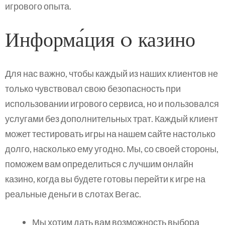
игрового опыта.
Информа́ция o казино
Для нас важно, чтобы каждый из наших клиентов не
только чувствовал свою безопасность при
использовании игрового сервиса, но и пользовался
услугами без дополнительных трат. Каждый клиент
может тестировать игры на нашем сайте настолько
долго, насколько ему угодно. Мы, со своей стороны,
поможем вам определиться с лучшим онлайн
казино, когда вы будете готовы перейти к игре на
реальные деньги в слотах Вегас.
Мы хотим дать вам возможность выбора