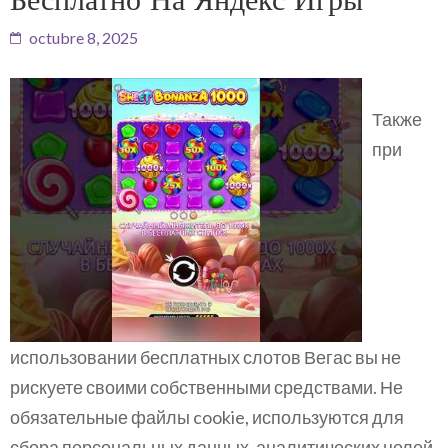
octubre 8, 2025
Также
при
использовании бесплатных слотов Вегас вы не
рискуете своими собственными средствами. Не
обязательные файлы cookie, используются для
сбора персональных данных, аналитических целей,