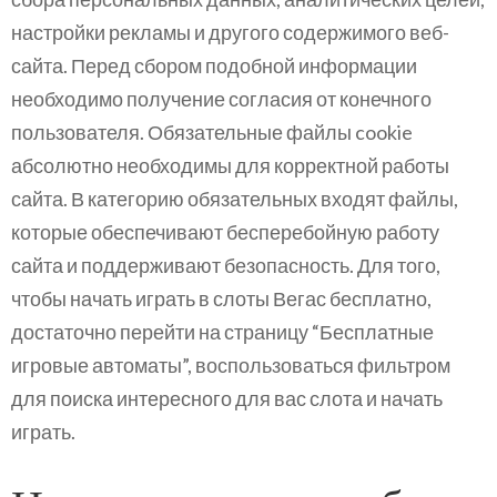
настройки рекламы и другого содержимого веб-
сайта. Перед сбором подобной информации
необходимо получение согласия от конечного
пользователя. Обязательные файлы cookie
абсолютно необходимы для корректной работы
сайта. В категорию обязательных входят файлы,
которые обеспечивают бесперебойную работу
сайта и поддерживают безопасность. Для того,
чтобы начать играть в слоты Вегас бесплатно,
достаточно перейти на страницу “Бесплатные
игровые автоматы”, воспользоваться фильтром
для поиска интересного для вас слота и начать
играть.