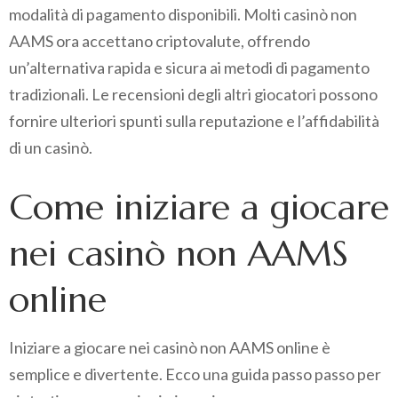
modalità di pagamento disponibili. Molti casinò non
AAMS ora accettano criptovalute, offrendo
un’alternativa rapida e sicura ai metodi di pagamento
tradizionali. Le recensioni degli altri giocatori possono
fornire ulteriori spunti sulla reputazione e l’affidabilità
di un casinò.
Come iniziare a giocare
nei casinò non AAMS
online
Iniziare a giocare nei casinò non AAMS online è
semplice e divertente. Ecco una guida passo passo per