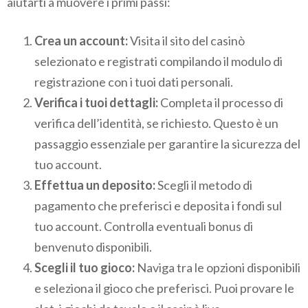
aiutarti a muovere i primi passi:
Crea un account:
Visita il sito del casinò
selezionato e registrati compilando il modulo di
registrazione con i tuoi dati personali.
Verifica i tuoi dettagli:
Completa il processo di
verifica dell’identità, se richiesto. Questo è un
passaggio essenziale per garantire la sicurezza del
tuo account.
Effettua un deposito:
Scegli il metodo di
pagamento che preferisci e deposita i fondi sul
tuo account. Controlla eventuali bonus di
benvenuto disponibili.
Scegli il tuo gioco:
Naviga tra le opzioni disponibili
e seleziona il gioco che preferisci. Puoi provare le