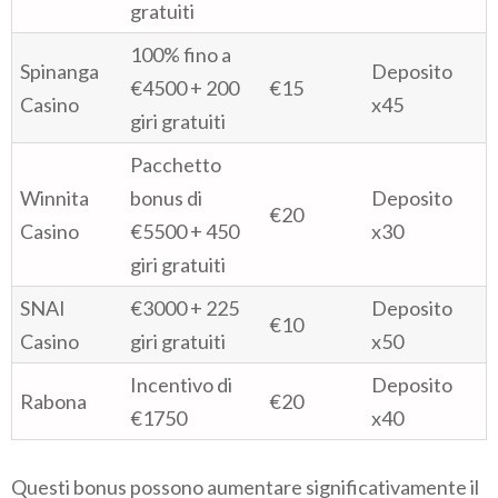
gratuiti
100% fino a
Spinanga
Deposito
€4500 + 200
€15
Casino
x45
giri gratuiti
Pacchetto
Winnita
bonus di
Deposito
€20
Casino
€5500 + 450
x30
giri gratuiti
SNAI
€3000 + 225
Deposito
€10
Casino
giri gratuiti
x50
Incentivo di
Deposito
Rabona
€20
€1750
x40
Questi bonus possono aumentare significativamente il