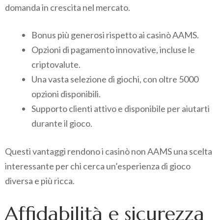
domanda in crescita nel mercato.
Bonus più generosi rispetto ai casinò AAMS.
Opzioni di pagamento innovative, incluse le
criptovalute.
Una vasta selezione di giochi, con oltre 5000
opzioni disponibili.
Supporto clienti attivo e disponibile per aiutarti
durante il gioco.
Questi vantaggi rendono i casinò non AAMS una scelta
interessante per chi cerca un’esperienza di gioco
diversa e più ricca.
Affidabilità e sicurezza