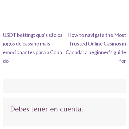
Navegación
USDT betting: quais são os
How to navigate the Most
de
jogos de cassino mais
Trusted Online Casinos in
entradas
emocionantes para a Copa
Canada: a beginner’s guide
do
for
Debes tener en cuenta: