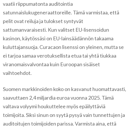
vaatii riippumatonta auditointia
satunnaislukugeneraattoreille. Tämä varmistaa, että
pelit ovat reiluja ja tulokset syntyvät
sattumanvaraisesti. Kun valitset EU-lisensoidun
kasinon, käytössäsi on EU-lainsäädännön takaama
kuluttajansuoja. Curacaon lisenssi on yleinen, mutta se
ei tarjoa samaa verotuksellista etua tai yhtä tiukkaa
viranomaisvalvontaa kuin Euroopan sisäiset
vaihtoehdot.
Suomen markkinoiden koko on kasvanut huomattavasti,
saavuttaen 2,4 miljardia euroa vuonna 2025. Tämä
valtava volyymi houkuttelee myös epäilyttäviä
toimijoita. Siksi sinun on syytä pysyä vain tunnettujen ja
auditoitujen toimijoiden parissa. Varmista aina, että