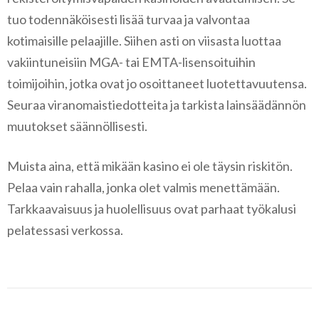
tuo todennäköisesti lisää turvaa ja valvontaa
kotimaisille pelaajille. Siihen asti on viisasta luottaa
vakiintuneisiin MGA- tai EMTA-lisensoituihin
toimijoihin, jotka ovat jo osoittaneet luotettavuutensa.
Seuraa viranomaistiedotteita ja tarkista lainsäädännön
muutokset säännöllisesti.
Muista aina, että mikään kasino ei ole täysin riskitön.
Pelaa vain rahalla, jonka olet valmis menettämään.
Tarkkaavaisuus ja huolellisuus ovat parhaat työkalusi
pelatessasi verkossa.