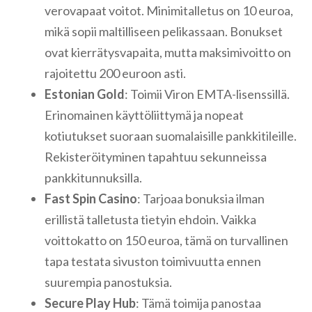
verovapaat voitot. Minimitalletus on 10 euroa,
mikä sopii maltilliseen pelikassaan. Bonukset
ovat kierrätysvapaita, mutta maksimivoitto on
rajoitettu 200 euroon asti.
Estonian Gold
: Toimii Viron EMTA-lisenssillä.
Erinomainen käyttöliittymä ja nopeat
kotiutukset suoraan suomalaisille pankkitileille.
Rekisteröityminen tapahtuu sekunneissa
pankkitunnuksilla.
Fast Spin Casino
: Tarjoaa bonuksia ilman
erillistä talletusta tietyin ehdoin. Vaikka
voittokatto on 150 euroa, tämä on turvallinen
tapa testata sivuston toimivuutta ennen
suurempia panostuksia.
Secure Play Hub
: Tämä toimija panostaa