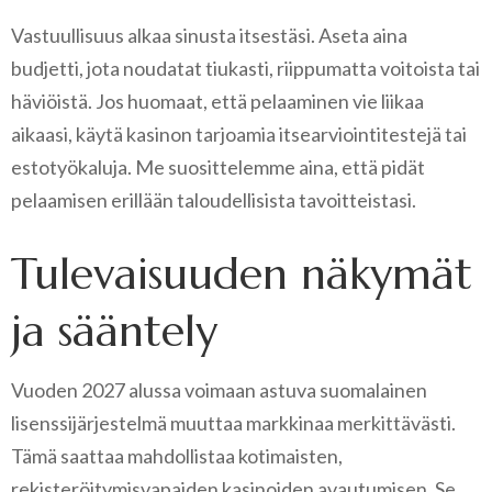
Vastuullisuus alkaa sinusta itsestäsi. Aseta aina
budjetti, jota noudatat tiukasti, riippumatta voitoista tai
häviöistä. Jos huomaat, että pelaaminen vie liikaa
aikaasi, käytä kasinon tarjoamia itsearviointitestejä tai
estotyökaluja. Me suosittelemme aina, että pidät
pelaamisen erillään taloudellisista tavoitteistasi.
Tulevaisuuden näkymät
ja sääntely
Vuoden 2027 alussa voimaan astuva suomalainen
lisenssijärjestelmä muuttaa markkinaa merkittävästi.
Tämä saattaa mahdollistaa kotimaisten,
rekisteröitymisvapaiden kasinoiden avautumisen. Se