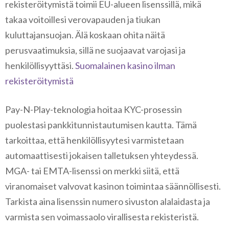
rekisteröitymistä toimii EU-alueen lisenssillä, mikä
takaa voitoillesi verovapauden ja tiukan
kuluttajansuojan. Älä koskaan ohita näitä
perusvaatimuksia, sillä ne suojaavat varojasi ja
henkilöllisyyttäsi.
Suomalainen kasino ilman
rekisteröitymistä
Pay-N-Play-teknologia hoitaa KYC-prosessin
puolestasi pankkitunnistautumisen kautta. Tämä
tarkoittaa, että henkilöllisyytesi varmistetaan
automaattisesti jokaisen talletuksen yhteydessä.
MGA- tai EMTA-lisenssi on merkki siitä, että
viranomaiset valvovat kasinon toimintaa säännöllisesti.
Tarkista aina lisenssin numero sivuston alalaidasta ja
varmista sen voimassaolo virallisesta rekisteristä.