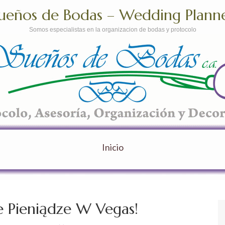
ueños de Bodas – Wedding Plann
Somos especialistas en la organizacion de bodas y protocolo
Inicio
e Pieniądze W Vegas!