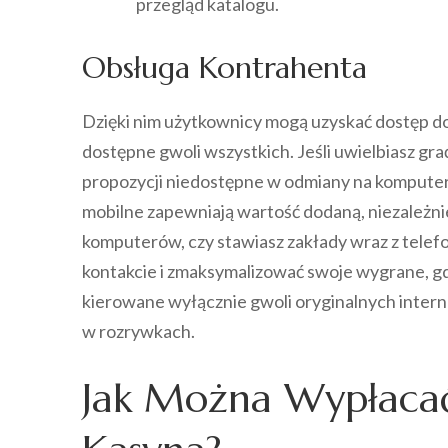
przegląd katalogu.
Obsługa Kontrahenta
Dzięki nim użytkownicy mogą uzyskać dostęp do
dostępne gwoli wszystkich. Jeśli uwielbiasz gr
propozycji niedostępne w odmiany na komputery
mobilne zapewniają wartość dodaną, niezależnie
komputerów, czy stawiasz zakłady wraz z telefo
kontakcie i zmaksymalizować swoje wygrane, gd
kierowane wyłącznie gwoli oryginalnych inter
w rozrywkach.
Jak Można Wypłaca