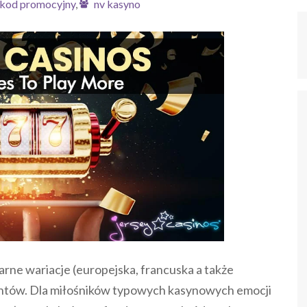
 kod promocyjny
,
nv kasyno
arne wariacje (europejska, francuska a także
entów. Dla miłośników typowych kasynowych emocji