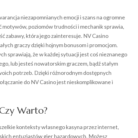
warancja niezapomnianych emocji i szans na ogromne
 motywów, poziomów trudności i mechanik sprawia,
ść zabawy, która jego zainteresuje. NV Casino
ałych graczy dzięki hojnym bonusom i promocjom.
h sprawiają, że w każdej sytuacji jest coś nieznanego
tego, lub jesteś nowatorskim graczem, bądź stałym
woich potrzeb. Dzięki różnorodnym dostępnych
 dołączanie do NV Casino jest nieskomplikowane i
 Czy Warto?
zelkie konteksty własnego kasyna przez internet,
olskich entuzjastów gier hazardowych. Możesz