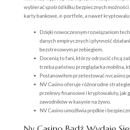
wybierać spośród kilku bezpiecznych możności
karty bankowe, e-portfele, a nawet kryptowalu
Dzięki nowoczesnym rozwiązaniom tech
danych empirycznych i płynność działani
bezstresowym przebiegiem.
Docenią to fani, którzy odrzucić chcą z
trzeba państwu przeglądarka mobilna, 
Postanowiłem przetestować nvcasino prz
NV Casino oferuje różnorodne strategie 
przelewy finansowe i kryptowaluty, jak 
zawodników w kasynie na żywo.
NV Casino umożliwia prędkie i bezpieczn
Nv Casino Bądź Wydaje Się