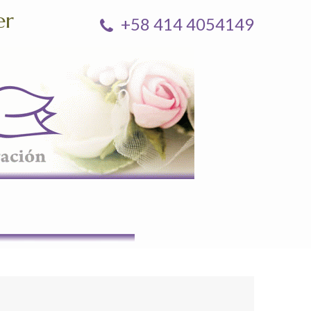
er
+58 414 4054149