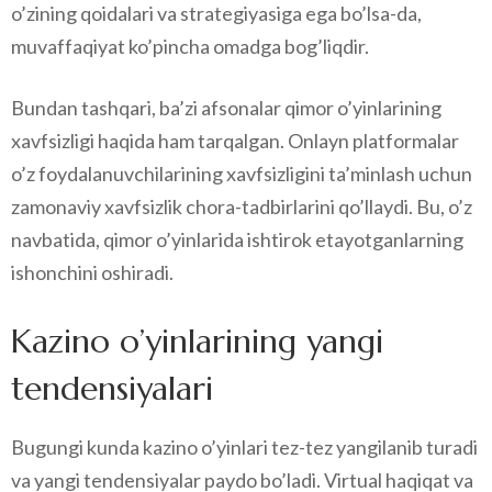
o’zining qoidalari va strategiyasiga ega bo’lsa-da,
muvaffaqiyat ko’pincha omadga bog’liqdir.
Bundan tashqari, ba’zi afsonalar qimor o’yinlarining
xavfsizligi haqida ham tarqalgan. Onlayn platformalar
o’z foydalanuvchilarining xavfsizligini ta’minlash uchun
zamonaviy xavfsizlik chora-tadbirlarini qo’llaydi. Bu, o’z
navbatida, qimor o’yinlarida ishtirok etayotganlarning
ishonchini oshiradi.
Kazino o’yinlarining yangi
tendensiyalari
Bugungi kunda kazino o’yinlari tez-tez yangilanib turadi
va yangi tendensiyalar paydo bo’ladi. Virtual haqiqat va