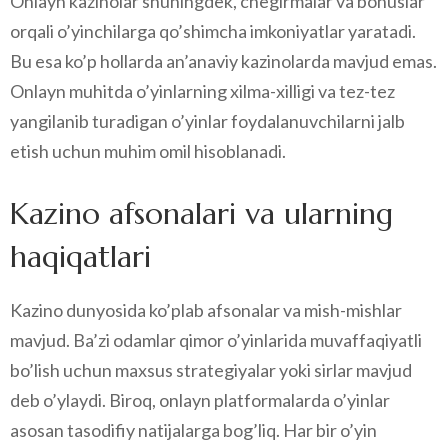
Onlayn kazinolar shuningdek, chegirmalar va bonuslar
orqali o’yinchilarga qo’shimcha imkoniyatlar yaratadi.
Bu esa ko’p hollarda an’anaviy kazinolarda mavjud emas.
Onlayn muhitda o’yinlarning xilma-xilligi va tez-tez
yangilanib turadigan o’yinlar foydalanuvchilarni jalb
etish uchun muhim omil hisoblanadi.
Kazino afsonalari va ularning
haqiqatlari
Kazino dunyosida ko’plab afsonalar va mish-mishlar
mavjud. Ba’zi odamlar qimor o’yinlarida muvaffaqiyatli
bo’lish uchun maxsus strategiyalar yoki sirlar mavjud
deb o’ylaydi. Biroq, onlayn platformalarda o’yinlar
asosan tasodifiy natijalarga bog’liq. Har bir o’yin