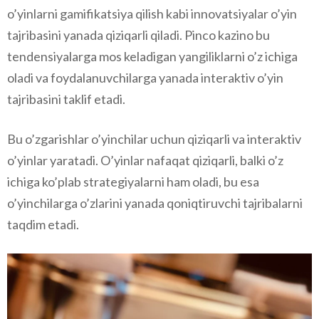
o’yinlarni gamifikatsiya qilish kabi innovatsiyalar o’yin
tajribasini yanada qiziqarli qiladi. Pinco kazino bu
tendensiyalarga mos keladigan yangiliklarni o’z ichiga
oladi va foydalanuvchilarga yanada interaktiv o’yin
tajribasini taklif etadi.
Bu o’zgarishlar o’yinchilar uchun qiziqarli va interaktiv
o’yinlar yaratadi. O’yinlar nafaqat qiziqarli, balki o’z
ichiga ko’plab strategiyalarni ham oladi, bu esa
o’yinchilarga o’zlarini yanada qoniqtiruvchi tajribalarni
taqdim etadi.