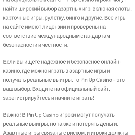
найти широкий выбор азартных игр, включая слоты,
карточные игры, рулетку, бинго и другие. Все игры
на сайте имеют лицензии и проверены на
соответствие международным стандартам
безопасности и честности.
Если вы ищете надежное и безопасное онлайн-
казино, где можно играть в азартные игры и
получать реальные выигры, то Pin Up Casino – это
ваш выбор. Входите на официальный сайт,
зарегистрируйтесь и начните играть!
Важно! В Pin Up Casino игроки могут получать
реальные выигры, но также и потерять деньги.
Азартные игры связаны с риском, и игроки должны