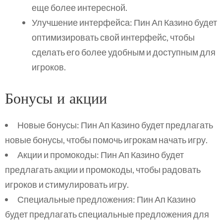
еще более интересной.
Улучшение интерфейса: Пин Ап Казино будет
оптимизировать свой интерфейс, чтобы
сделать его более удобным и доступным для
игроков.
Бонусы и акции
Новые бонусы: Пин Ап Казино будет предлагать
новые бонусы, чтобы помочь игрокам начать игру.
Акции и промокоды: Пин Ап Казино будет
предлагать акции и промокоды, чтобы радовать
игроков и стимулировать игру.
Специальные предложения: Пин Ап Казино
будет предлагать специальные предложения для