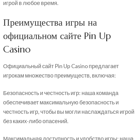
игрой в любое время.
Преимущества игры на
официальном сайте Pin Up
Casino
Официальный сайт Pin Up Casino предлагает
игрокам множество преимуществ, включая:
Безопасность и честность игр: наша команда
обеспечивает максимальную безопасность и
честность игр, чтобы вы могли наслаждаться игрой
без каких-либо опасений.
Максимальная доступность и удобство игры: наша