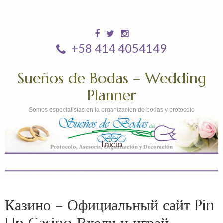
+58 414 4054149
Sueños de Bodas – Wedding
Planner
Somos especialistas en la organizacion de bodas y protocolo
Inicio
Казино – Официальный сайт Pin
Up Casino Входи и играй