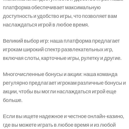
платформа обеспечивает максимальную
доступность и удобство игры, что позволяет вам
наслаждаться игрой в любое время.
Великий выбор игр: наша платформа предлагает
игрокам широкий спектр развлекательных игр,
включая слоты, карточные игры, рулетку и другие.
Многочисленные бонусы и акции: наша команда
регулярно предлагает игрокам различные бонусы и
акции, чтобы вы могли наслаждаться игрой еще
больше.
Если вы ищете надежное и честное онлайн-казино,
где вы можете играть в любое время и из любой