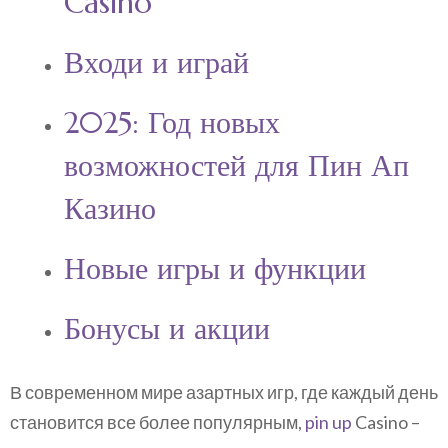
Casino
Входи и играй
2025: Год новых
возможностей для Пин Ап
Казино
Новые игры и функции
Бонусы и акции
В современном мире азартных игр, где каждый день
становится все более популярным,
pin up
Casino –