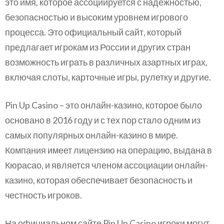
это имя, которое ассоциируется с надежностью,
безопасностью и высоким уровнем игрового
процесса. Это официальный сайт, который
предлагает игрокам из России и других стран
возможность играть в различных азартных играх,
включая слоты, карточные игры, рулетку и другие.
Pin Up Casino – это онлайн-казино, которое было
основано в 2016 году и с тех пор стало одним из
самых популярных онлайн-казино в мире.
Компания имеет лицензию на операцию, выдана в
Кюрасао, и является членом ассоциации онлайн-
казино, которая обеспечивает безопасность и
честность игроков.
На официальном сайте Pin Up Casino игроки могут