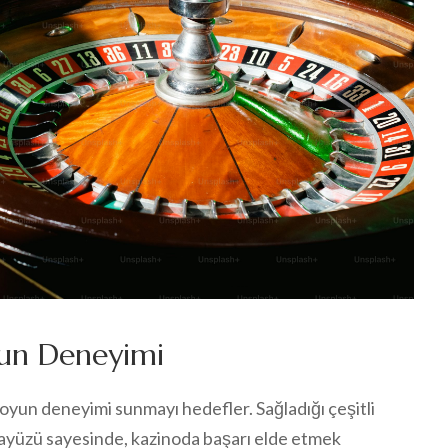
yun Deneyimi
r oyun deneyimi sunmayı hedefler. Sağladığı çeşitli
rayüzü sayesinde, kazinoda başarı elde etmek