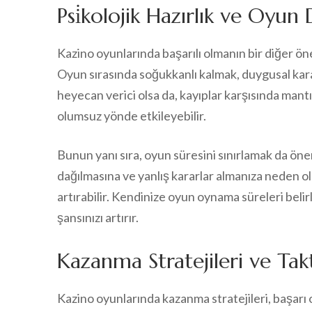
Psi̇kolojik Hazırlık ve Oyun D
Kazino oyunlarında başarılı olmanın bir diğer önem
Oyun sırasında soğukkanlı kalmak, duygusal kar
heyecan verici olsa da, kayıplar karşısında mant
olumsuz yönde etkileyebilir.
Bunun yanı sıra, oyun süresini sınırlamak da önem
dağılmasına ve yanlış kararlar almanıza neden olab
artırabilir. Kendinize oyun oynama süreleri belir
şansınızı artırır.
Kazanma Stratejileri ve Takt
Kazino oyunlarında kazanma stratejileri, başarı or