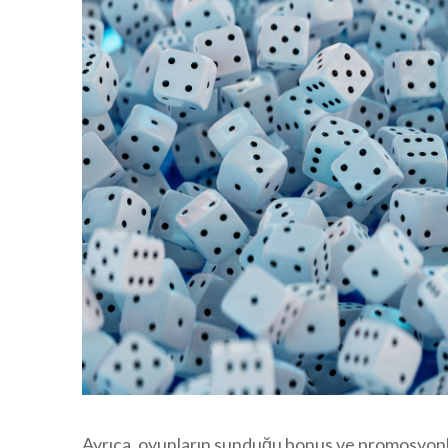
Ayrıca, oyunların sunduğu bonus ve promosyonlar