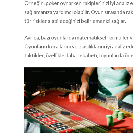
Örneğin, poker oynarken rakiplerinizi iyi analiz
sağlamanıza yardımcı olabilir. Oyun sırasında rak
tür riskler alabileceğinizi belirlemenizi sağlar.
Ayrıca, bazı oyunlarda matematiksel formüller ve
Oyunların kurallarını ve olasılıklarını iyi analiz e
taktikler, özellikle daha rekabetçi oyunlarda öne