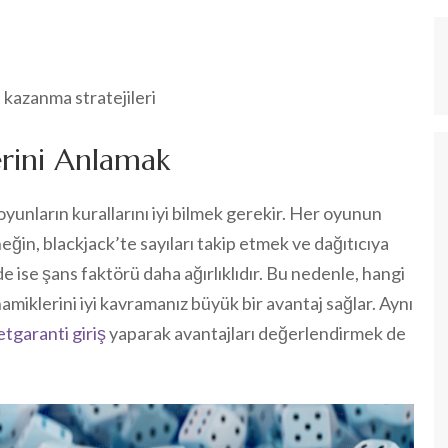
 kazanma stratejileri
erini Anlamak
oyunların kurallarını iyi bilmek gerekir. Her oyunun
neğin, blackjack’te sayıları takip etmek ve dağıtıcıya
 ise şans faktörü daha ağırlıklıdır. Bu nedenle, hangi
miklerini iyi kavramanız büyük bir avantaj sağlar. Aynı
etgaranti giriş
yaparak avantajları değerlendirmek de