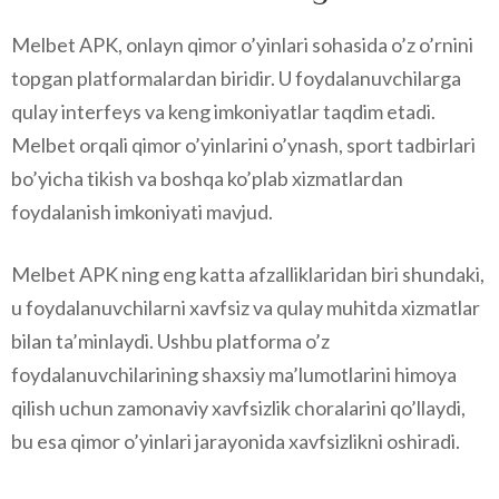
Melbet APK, onlayn qimor o’yinlari sohasida o’z o’rnini
topgan platformalardan biridir. U foydalanuvchilarga
qulay interfeys va keng imkoniyatlar taqdim etadi.
Melbet orqali qimor o’yinlarini o’ynash, sport tadbirlari
bo’yicha tikish va boshqa ko’plab xizmatlardan
foydalanish imkoniyati mavjud.
Melbet APK ning eng katta afzalliklaridan biri shundaki,
u foydalanuvchilarni xavfsiz va qulay muhitda xizmatlar
bilan ta’minlaydi. Ushbu platforma o’z
foydalanuvchilarining shaxsiy ma’lumotlarini himoya
qilish uchun zamonaviy xavfsizlik choralarini qo’llaydi,
bu esa qimor o’yinlari jarayonida xavfsizlikni oshiradi.