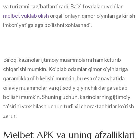
va turizmni rag’batlantiradi. Ba’zi foydalanuvchilar
melbet yuklab olish
orqali onlayn qimor o’yinlariga kirish
imkoniyatiga ega bo’lishni xohlashadi.
Biroq, kazinolar ijtimoiy muammolarni ham keltirib
chiqarishi mumkin. Ko’plab odamlar qimor o’yinlariga
qaramlikka olib kelishi mumkin, bu esa o’z navbatida
oilaviy muammolar va iqtisodiy qiyinchiliklarga sabab
bo’lishi mumkin. Shuning uchun, kazinolarning ijtimoiy
ta’sirini yaxshilash uchun turli xil chora-tadbirlar ko’rish
zarur.
Melbet APK va uning afzalliklari