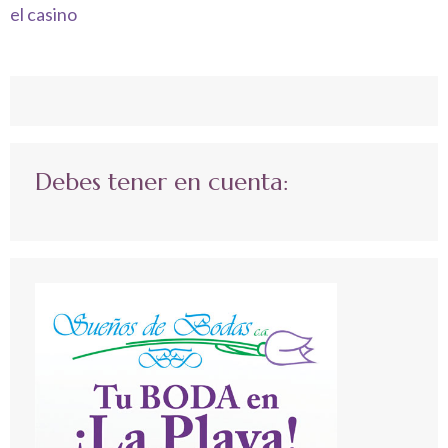
el casino
Debes tener en cuenta: