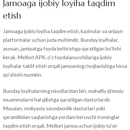
Jamoaga ijobiy loyiha taqdim
etish
Jamoaga ijobiy loyiha taqdim etish, kazinolar va onlayn
platformalar uchun juda muhimdir. Bunday loyihalar,
asosan, jamiyatga foyda keltirishga qaratilgan bo’lishi
kerak. Melbet APK, o’z foydalanuvchilariga ijobiy
loyihalar taklif etish orqali jamoaning rivojlanishiga hissa
qo’shishi mumkin.
Bunday loyihalarning misollaridan biri, mahalliy ijtimoiy
muammolarni hal qilishga qaratilgan dasturlardir.
Masalan, moliyaviy savodxonlik dasturlari yoki
qaramlikdan saqlanishga yordam beruvchi treninglar
taqdim etish orqali, Melbet jamoa uchun ijobiy ta’sir