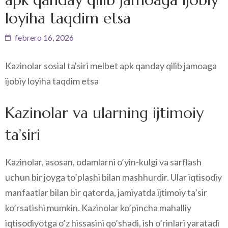
loyiha taqdim etsa
febrero 16, 2026
Kazinolar sosial ta'siri melbet apk qanday qilib jamoaga
ijobiy loyiha taqdim etsa
Kazinolar va ularning ijtimoiy
ta’siri
Kazinolar, asosan, odamlarni o’yin-kulgi va sarflash
uchun bir joyga to’plashi bilan mashhurdir. Ular iqtisodiy
manfaatlar bilan bir qatorda, jamiyatda ijtimoiy ta’sir
ko’rsatishi mumkin. Kazinolar ko’pincha mahalliy
iqtisodiyotga o’z hissasini qo’shadi, ish o’rinlari yaratadi