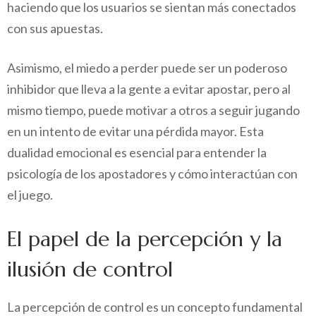
haciendo que los usuarios se sientan más conectados
con sus apuestas.
Asimismo, el miedo a perder puede ser un poderoso
inhibidor que lleva a la gente a evitar apostar, pero al
mismo tiempo, puede motivar a otros a seguir jugando
en un intento de evitar una pérdida mayor. Esta
dualidad emocional es esencial para entender la
psicología de los apostadores y cómo interactúan con
el juego.
El papel de la percepción y la
ilusión de control
La percepción de control es un concepto fundamental