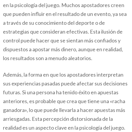
en la psicología del juego. Muchos apostadores creen
que pueden influir en el resultado de un evento, ya sea
a través de su conocimiento del deporte o de
estrategias que consideran efectivas. Esta ilusión de
control puede hacer que se sientan más confiados y
dispuestos a apostar más dinero, aunque en realidad,
los resultados son a menudo aleatorios.
Además, la forma en que los apostadores interpretan
sus experiencias pasadas puede afectar sus decisiones
futuras. Si una persona ha tenido éxito en apuestas
anteriores, es probable que crea que tiene una «racha
ganadora», lo que puede llevarla a hacer apuestas más
arriesgadas. Esta percepción distorsionada de la
realidad es un aspecto clave en la psicología del juego.