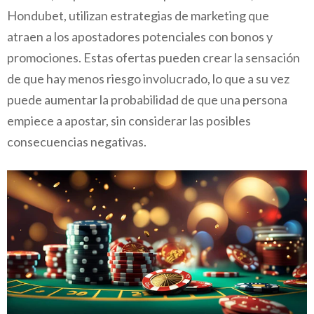
Hondubet, utilizan estrategias de marketing que
atraen a los apostadores potenciales con bonos y
promociones. Estas ofertas pueden crear la sensación
de que hay menos riesgo involucrado, lo que a su vez
puede aumentar la probabilidad de que una persona
empiece a apostar, sin considerar las posibles
consecuencias negativas.