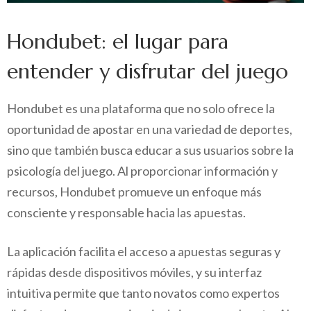
Hondubet: el lugar para
entender y disfrutar del juego
Hondubet es una plataforma que no solo ofrece la
oportunidad de apostar en una variedad de deportes,
sino que también busca educar a sus usuarios sobre la
psicología del juego. Al proporcionar información y
recursos, Hondubet promueve un enfoque más
consciente y responsable hacia las apuestas.
La aplicación facilita el acceso a apuestas seguras y
rápidas desde dispositivos móviles, y su interfaz
intuitiva permite que tanto novatos como expertos