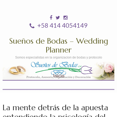
+58 414 4054149
Sueños de Bodas – Wedding
Planner
Somos especialistas en la organizacion de bodas y protocolo
Inicio
La mente detrás de la apuesta
entendiendo la psicología del