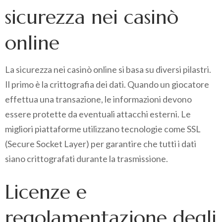
sicurezza nei casinò
online
La sicurezza nei casinò online si basa su diversi pilastri.
Il primo è la crittografia dei dati. Quando un giocatore
effettua una transazione, le informazioni devono
essere protette da eventuali attacchi esterni. Le
migliori piattaforme utilizzano tecnologie come SSL
(Secure Socket Layer) per garantire che tutti i dati
siano crittografati durante la trasmissione.
Licenze e
regolamentazione degli