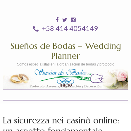
+58 414 4054149
Sueños de Bodas – Wedding
Planner
Somos especialistas en la organizacion de bodas y protocolo
Inicio
La sicurezza nei casinò online:
un aspetto fondamentale