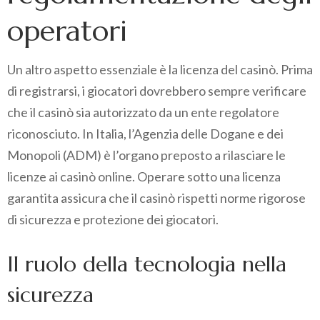
operatori
Un altro aspetto essenziale è la licenza del casinò. Prima
di registrarsi, i giocatori dovrebbero sempre verificare
che il casinò sia autorizzato da un ente regolatore
riconosciuto. In Italia, l’Agenzia delle Dogane e dei
Monopoli (ADM) è l’organo preposto a rilasciare le
licenze ai casinò online. Operare sotto una licenza
garantita assicura che il casinò rispetti norme rigorose
di sicurezza e protezione dei giocatori.
Il ruolo della tecnologia nella
sicurezza