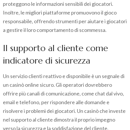
proteggono le informazioni sensibili dei giocatori.
Inoltre, le migliori piattaforme promuovono il gioco
responsabile, offrendo strumenti per aiutare i giocatori
a gestire il loro comportamento di scommessa.
Il supporto al cliente come
indicatore di sicurezza
Un servizio clienti reattivo e disponibile è un segnale di
un casinò online sicuro. Gli operatori dovrebbero
offrire più canali di comunicazione, come chat dal vivo,
email e telefono, per rispondere alle domande e
risolvere i problemi dei giocatori. Un casinò che investe
nel supporto al cliente dimostra il proprio impegno
verso la sicurezza e la soddisfazione del cliente.