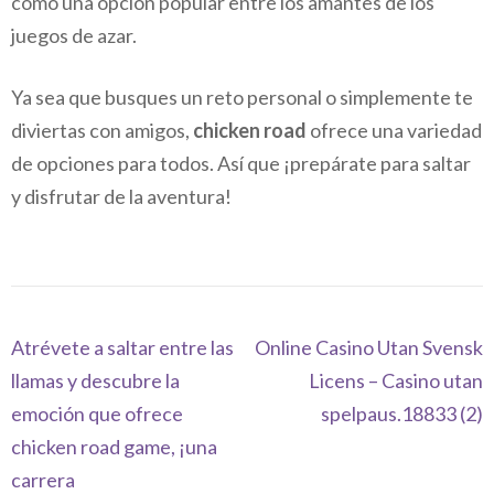
como una opción popular entre los amantes de los
juegos de azar.
Ya sea que busques un reto personal o simplemente te
diviertas con amigos,
chicken road
ofrece una variedad
de opciones para todos. Así que ¡prepárate para saltar
y disfrutar de la aventura!
Navegación
Atrévete a saltar entre las
Online Casino Utan Svensk
de
llamas y descubre la
Licens – Casino utan
entradas
emoción que ofrece
spelpaus.18833 (2)
chicken road game, ¡una
carrera