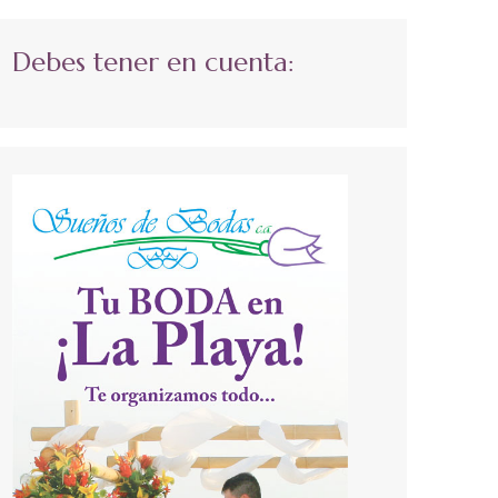
Debes tener en cuenta: