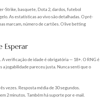
er-Strike, basquete, Dota 2, dardos, futebol
elo. As estatísticas ao vivo são detalhadas. O pré-
as marcam, número de cartões. O live betting
e Esperar
. A verificação de idade é obrigatória — 18+. O RNG é
as a jogabilidade pareceu justa. Nunca senti que o
 três vezes. Resposta média de 30 segundos.
em 2 minutos. Também há suporte por e-mail.