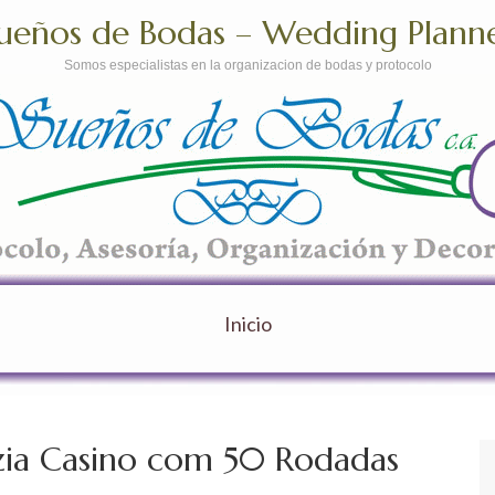
ueños de Bodas – Wedding Plann
Somos especialistas en la organizacion de bodas y protocolo
Inicio
zia Casino com 50 Rodadas