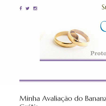
S
Minha Avaliação do Banan