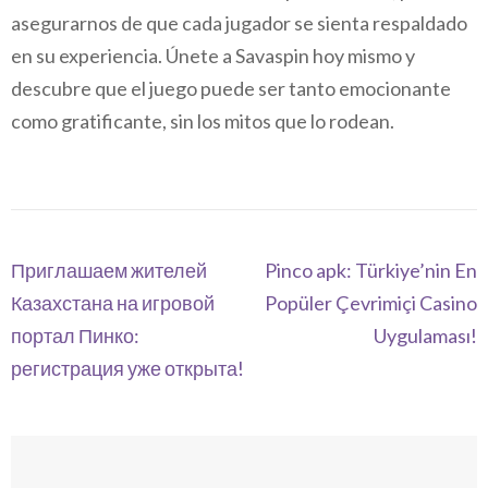
asegurarnos de que cada jugador se sienta respaldado
en su experiencia. Únete a Savaspin hoy mismo y
descubre que el juego puede ser tanto emocionante
como gratificante, sin los mitos que lo rodean.
Navegación
Приглашаем жителей
Pinco apk: Türkiye’nin En
de
Казахстана на игровой
Popüler Çevrimiçi Casino
entradas
портал Пинко:
Uygulaması!
регистрация уже открыта!