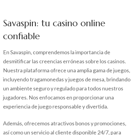
Savaspin: tu casino online
confiable
En Savaspin, comprendemos la importancia de
desmitificar las creencias erróneas sobre los casinos.
Nuestra plataforma ofrece una amplia gama de juegos,
incluyendo tragamonedas y juegos de mesa, brindando
un ambiente seguro y regulado para todos nuestros
jugadores. Nos enfocamos en proporcionar una
experiencia de juego responsable y divertida.
Además, ofrecemos atractivos bonos y promociones,
así como un servicio al cliente disponible 24/7, para