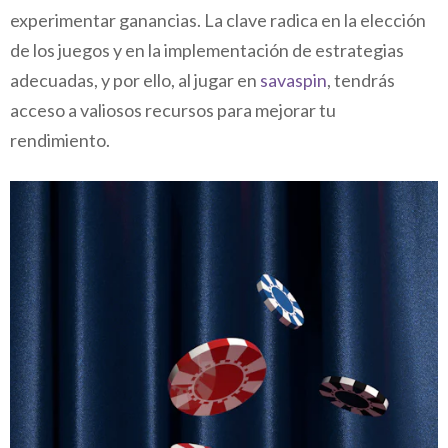
experimentar ganancias. La clave radica en la elección
de los juegos y en la implementación de estrategias
adecuadas, y por ello, al jugar en
savaspin
, tendrás
acceso a valiosos recursos para mejorar tu
rendimiento.