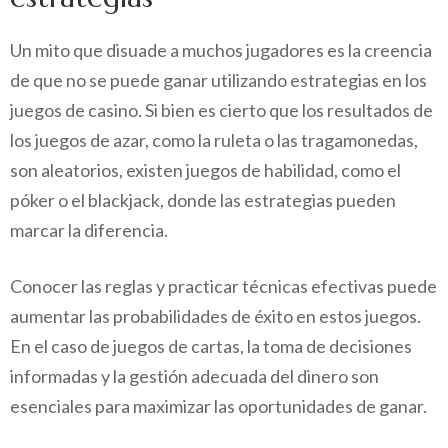
Un mito que disuade a muchos jugadores es la creencia
de que no se puede ganar utilizando estrategias en los
juegos de casino. Si bien es cierto que los resultados de
los juegos de azar, como la ruleta o las tragamonedas,
son aleatorios, existen juegos de habilidad, como el
póker o el blackjack, donde las estrategias pueden
marcar la diferencia.
Conocer las reglas y practicar técnicas efectivas puede
aumentar las probabilidades de éxito en estos juegos.
En el caso de juegos de cartas, la toma de decisiones
informadas y la gestión adecuada del dinero son
esenciales para maximizar las oportunidades de ganar.