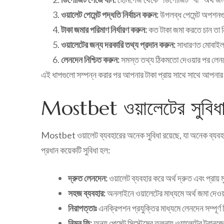
ওয়ালেট পেমেন্ট পদ্ধতি নির্বাচন করুন:
উপলব্ধ পেমেন্ট অপশ
টাকা জমার পরিমাণ নির্ধারণ করুন:
কত টাকা জমা করতে চান তা নি
ওয়ালেটের জন্য দরকারি তথ্য প্রদান করুন:
সাধারণত মোবাইল ন
লেনদেন নিশ্চিত করুন:
সমস্ত তথ্য ঠিকমতো দেওয়ার পর লেনদ
এই ধাপগুলো সম্পন্ন করার পর আপনার টাকা প্রায় সাথে সাথে আপন
Mostbet ওয়ালেটের সুবিধা
Mostbet ওয়ালেট ব্যবহারের অনেক সুবিধা রয়েছে, যা অনেক ব্যবহারক
প্রধান কয়েকটি সুবিধা হল:
দ্রুত লেনদেন:
ওয়ালেট ব্যবহার করে অর্থ দ্রুত এবং প্রায় ম
সহজ ব্যবহার:
অনলাইনে ওয়ালেটের মাধ্যমে অর্থ জমা দেওয়া
নিরাপত্তাঃ
এনক্রিপশন প্রযুক্তির মাধ্যমে লেনদেন সম্পূর্
নিম্ন ফি:
অন্য পেমেন্ট সিস্টেমের তুলনায় ওয়ালেটের ট্র