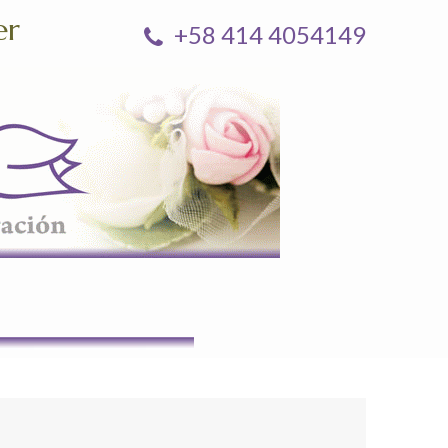
er
+58 414 4054149