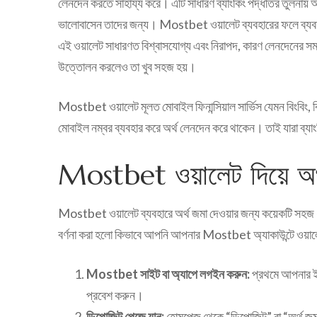
লেনদেন করতে সাহায্য করে। এটি সাধারণ ব্যাংকিং পদ্ধতির তুলনায়
ভালোবাসেন তাদের জন্য। Mostbet ওয়ালেট ব্যবহারের ফলে ব্যবহারকা
এই ওয়ালেট সাধারণত বিশ্বাসযোগ্য এবং নিরাপদ, কারণ লেনদেনের সময়
উত্তোলন করলেও তা খুব সহজ হয়।
Mostbet ওয়ালেট মূলত মোবাইল ফিনান্সিয়াল সার্ভিস যেমন বিংবিং, বিক
মোবাইল নম্বর ব্যবহার করে অর্থ লেনদেন করে থাকেন। তাই যারা ব্যাং
Mostbet ওয়ালেট দিয়ে অর্
Mostbet ওয়ালেট ব্যবহারে অর্থ জমা দেওয়ার জন্য কয়েকটি সহজ ধা
বর্ণনা করা হলো কিভাবে আপনি আপনার Mostbet অ্যাকাউন্টে ওয়ালে
Mostbet সাইট বা অ্যাপে লগইন করুন:
প্রথমে আপনার ই
প্রবেশ করুন।
ডিপোজিট পেজে যান:
হোমপেজ থেকে “ডিপোজিট” বা “অর্থ জ