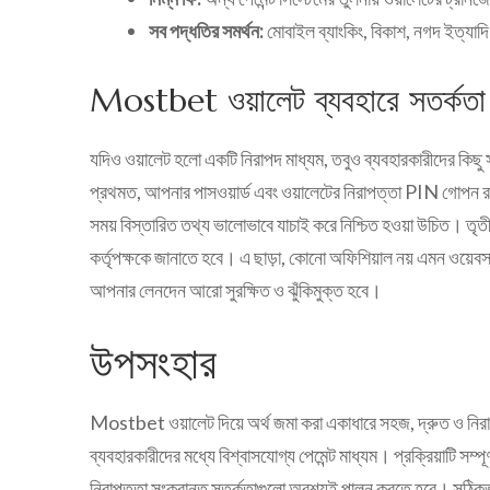
সব পদ্ধতির সমর্থন:
মোবাইল ব্যাংকিং, বিকাশ, নগদ ইত্যাদ
Mostbet ওয়ালেট ব্যবহারে সতর্কতা
যদিও ওয়ালেট হলো একটি নিরাপদ মাধ্যম, তবুও ব্যবহারকারীদের কিছু
প্রথমত, আপনার পাসওয়ার্ড এবং ওয়ালেটের নিরাপত্তা PIN গোপন র
সময় বিস্তারিত তথ্য ভালোভাবে যাচাই করে নিশ্চিত হওয়া উচিত। তৃতী
কর্তৃপক্ষকে জানাতে হবে। এ ছাড়া, কোনো অফিশিয়াল নয় এমন ওয়েবস
আপনার লেনদেন আরো সুরক্ষিত ও ঝুঁকিমুক্ত হবে।
উপসংহার
Mostbet ওয়ালেট দিয়ে অর্থ জমা করা একাধারে সহজ, দ্রুত ও নির
ব্যবহারকারীদের মধ্যে বিশ্বাসযোগ্য পেমেন্ট মাধ্যম। প্রক্রিয়াটি সম্
নিরাপত্তা সংক্রান্ত সতর্কতাগুলো অবশ্যই পালন করতে হবে। সঠিকভ