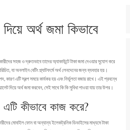
িয়ে অর্থ জমা কিভাবে
ারীদের সহজ ও দ্রুতভাবে তাদের অ্যাকাউন্টে টাকা জমা দেওয়ার সুযোগ করে
চিত, যা অনলাইন বেটিং প্ল্যাটফর্মে অর্থ লেনদেনের জন্য ব্যবহার হয়।
কারণ এটি স্বল্প সময়ে কার্যকর হয় এবং নির্ভুলতা বজায় রাখে। এই প্রবন্ধে
ট দিয়ে অর্থ জমা করবেন, সেই সাথে কি কি সুবিধা পাওয়া যায় তার উপর।
 এটি কীভাবে কাজ করে?
ারীদের মোবাইল ফোন বা অন্যান্য ইলেকট্রনিক ডিভাইসের মাধ্যমে টাকা