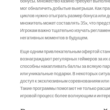
бонусы. Множество казино требуют выполнен
мог обналичить добытые выигрыши. Как пра
циклов нужно отыграть размер бонуса или де
множитель может составлять 35x, что предс
Игрокам важно тщательно изучать регламен
негативных моментов в будущем.
Еще одним привлекательным офертой стано
вознаграждают регулярных геймеров за их 
способны накапливать баллы за всякую пар
или уникальные подарки. В некоторых сит
доступ к эксклюзивным соревнованиям или 
Такие программы помогают не только расшир
игровой процесс более волнующим и интер