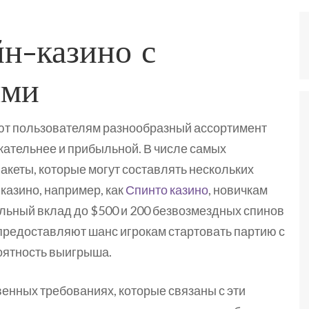
н-казино с
ями
ют пользователям разнообразный ассортимент
ательнее и прибыльной. В числе самых
кеты, которые могут составлять нескольких
 казино, например, как
Спинто казино
, новичкам
льный вклад до $500 и 200 безвозмездных спинов
предоставляют шанс игрокам стартовать партию с
оятность выигрыша.
енных требованиях, которые связаны с эти