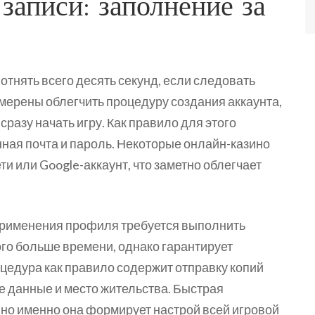
записи: заполнение за
отнять всего десять секунд, если следовать
ерены облегчить процедуру создания аккаунта,
разу начать игру. Как правило для этого
ая почта и пароль. Некоторые онлайн-казино
и или Google-аккаунт, что заметно облегчает
 применения профиля требуется выполнить
го больше времени, однако гарантирует
оцедура как правило содержит отправку копий
 данные и место жительства. Быстрая
 но именно она формирует настрой всей игровой