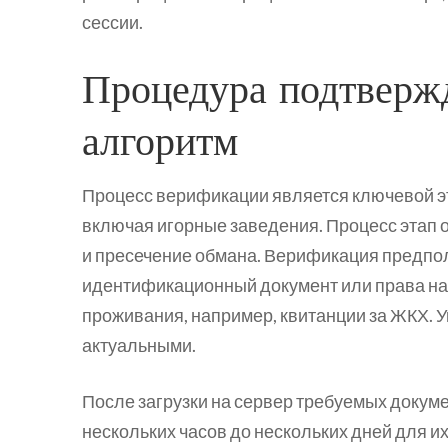
сессии.
Процедура подтвержд
алгоритм
Процесс верификации является ключевой э
включая игорные заведения. Процесс этап
и пресечение обмана. Верификация предпо
идентификационный документ или права на
проживания, например, квитанции за ЖКХ. 
актуальными.
После загрузки на сервер требуемых докум
нескольких часов до нескольких дней для и