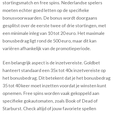
stortingsmatch en free spins. Nederlandse spelers
moeten echter goed letten op de specifieke
bonusvoorwaarden. De bonus wordt doorgaans
gesplitst over de eerste twee of drie stortingen, met
een minimale inleg van 10 tot 20 euro. Het maximale
bonusbedrag ligt rond de 500 euro, maar dit kan
variëren afhankelijk van de promotieperiode.
Een belangrijk aspect is de inzetvereiste. Goldbet
hanteert standaard een 35x tot 40x inzetvereiste op
het bonusbedrag. Dit betekent dat je het bonusbedrag
35 tot 40 keer moet inzetten voordat je winsten kunt
opnemen. Free spins worden vaak gekoppeld aan
specifieke gokautomaten, zoals Book of Dead of
Starburst. Check altijd of jouw favoriete spellen