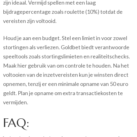
zijn ideaal. Vermijd spellen met een laag
bijdragepercentage zoals roulette (10%) totdat de
vereisten zijn voltooid.
Houd je aan een budget. Stel een limiet in voor zowel
stortingen als verliezen. Goldbet biedt verantwoorde
speeltools zoals stortingslimieten en realiteitschecks.
Maak hier gebruik van om controle te houden. Na het
voltooien van de inzetvereisten kun je winsten direct
opnemen, tenzij er een minimale opname van 50 euro
geldt. Plan je opname om extra transactiekosten te
vermijden.
FAQ: