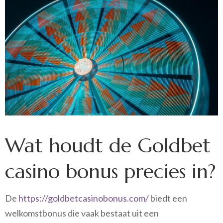
Wat houdt de Goldbet
casino bonus precies in?
De
https://goldbetcasinobonus.com/
biedt een
welkomstbonus die vaak bestaat uit een