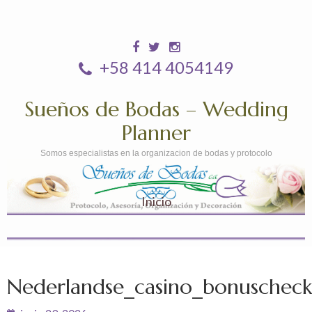
+58 414 4054149
Sueños de Bodas – Wedding
Planner
Somos especialistas en la organizacion de bodas y protocolo
Inicio
Nederlandse_casino_bonuschec