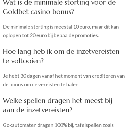
Wat is de minimale storting voor de
Goldbet casino bonus?
De minimale storting is meestal 10 euro, maar dit kan
oplopen tot 20 euro bij bepaalde promoties.
Hoe lang heb ik om de inzetvereisten
te voltooien?
Je hebt 30 dagen vanaf het moment van crediteren van
de bonus om de vereisten te halen.
Welke spellen dragen het meest bij
aan de inzetvereisten?
Gokautomaten dragen 100% bij, tafelspellen zoals