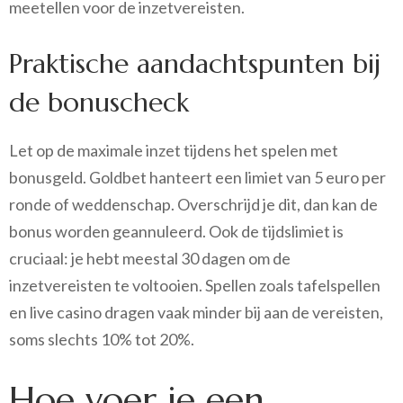
meetellen voor de inzetvereisten.
Praktische aandachtspunten bij
de bonuscheck
Let op de maximale inzet tijdens het spelen met
bonusgeld. Goldbet hanteert een limiet van 5 euro per
ronde of weddenschap. Overschrijd je dit, dan kan de
bonus worden geannuleerd. Ook de tijdslimiet is
cruciaal: je hebt meestal 30 dagen om de
inzetvereisten te voltooien. Spellen zoals tafelspellen
en live casino dragen vaak minder bij aan de vereisten,
soms slechts 10% tot 20%.
Hoe voer je een