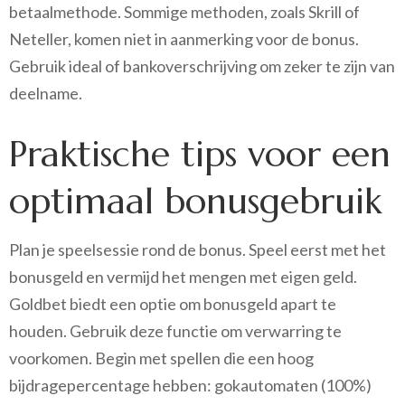
betaalmethode. Sommige methoden, zoals Skrill of
Neteller, komen niet in aanmerking voor de bonus.
Gebruik ideal of bankoverschrijving om zeker te zijn van
deelname.
Praktische tips voor een
optimaal bonusgebruik
Plan je speelsessie rond de bonus. Speel eerst met het
bonusgeld en vermijd het mengen met eigen geld.
Goldbet biedt een optie om bonusgeld apart te
houden. Gebruik deze functie om verwarring te
voorkomen. Begin met spellen die een hoog
bijdragepercentage hebben: gokautomaten (100%)