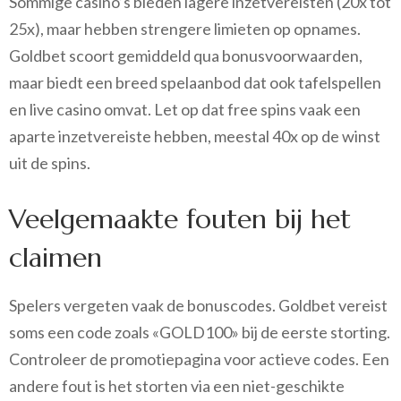
Sommige casino’s bieden lagere inzetvereisten (20x tot
25x), maar hebben strengere limieten op opnames.
Goldbet scoort gemiddeld qua bonusvoorwaarden,
maar biedt een breed spelaanbod dat ook tafelspellen
en live casino omvat. Let op dat free spins vaak een
aparte inzetvereiste hebben, meestal 40x op de winst
uit de spins.
Veelgemaakte fouten bij het
claimen
Spelers vergeten vaak de bonuscodes. Goldbet vereist
soms een code zoals «GOLD100» bij de eerste storting.
Controleer de promotiepagina voor actieve codes. Een
andere fout is het storten via een niet-geschikte