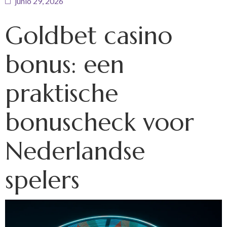
junio 29, 2026
Goldbet casino
bonus: een
praktische
bonuscheck voor
Nederlandse
spelers