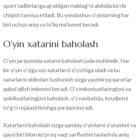
sport tadbirlariga ajratilgan mablag’ni alohida ko’rib
chiqish tavsiya etiladi. Bu yondashuv o’yinlarning har
biri uchun aniq va to’liq ma’lumot beradi.
O’yin xatarini baholash
O’yin jarayonida xatarni baholash juda muhimdir. Har
bir o’yin o’ziga xos xatarlarni o’z ichiga oladi va bu
xatarlarni oldindan tushunish sizga yaxshiroq qarorlar
qabul qilish imkonini beradi. O’z imkoniyatlaringizni va
qobiliyatlaringizni baholash, o’z navbatida, byudjetni
to’g’ri rejalashtirishga yordam beradi.
Xatarlarni baholash sizga qanday o’yinlarni o’ynashni va
qaysi biri bilan ko’proq vaqt sarflashni tanlashda aniq