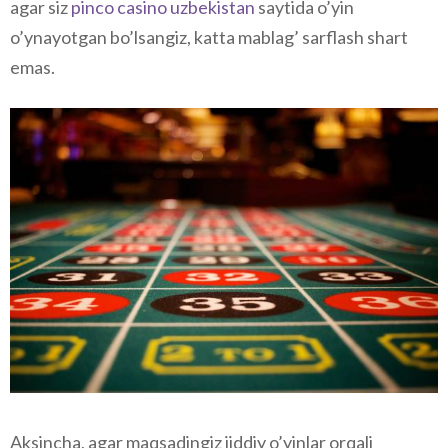
agar siz
pinco casino uzbekistan
saytida o’yin
o’ynayotgan bo’lsangiz, katta mablag’ sarflash shart
emas.
Aksincha, agar maqsadingiz jiddiy o’yinlar orqali