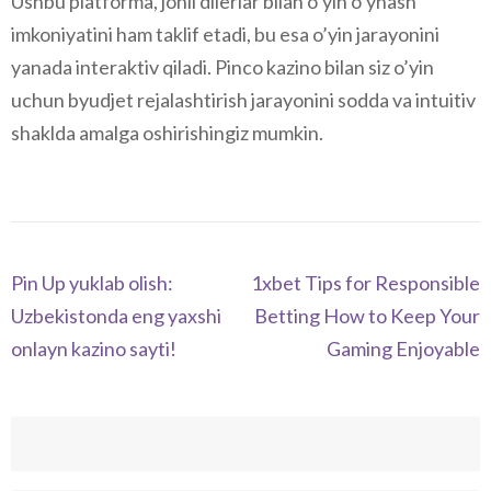
Ushbu platforma, jonli dilerlar bilan o’yin o’ynash
imkoniyatini ham taklif etadi, bu esa o’yin jarayonini
yanada interaktiv qiladi. Pinco kazino bilan siz o’yin
uchun byudjet rejalashtirish jarayonini sodda va intuitiv
shaklda amalga oshirishingiz mumkin.
Navegación
Pin Up yuklab olish:
1xbet Tips for Responsible
de
Uzbekistonda eng yaxshi
Betting How to Keep Your
entradas
onlayn kazino sayti!
Gaming Enjoyable