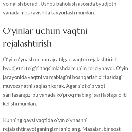
yo’nalish beradi. Ushbu baholash asosida byudjetni
yanada mos ravishda tayyorlash mumkin.
O’yinlar uchun vaqtni
rejalashtirish
O’yin o’ynash uchun ajratilgan vaqtni rejalashtirish
byudjetni to’g’ri taqsimlashda muhim rol o’ynaydi. O’yin
jarayonida vaqtni va mablag’ni boshqarish o’rtasidagi
muvozanatni saqlash kerak. Agar siz ko’p vaqt
sarflasangiz, bu yanada ko’proq mablag’ sarflashga olib
kelishi mumkin.
Kunning qaysi vaqtida o’yin o’ynashni
rejalashtirayotganingizni aniqlang. Masalan, bir soat