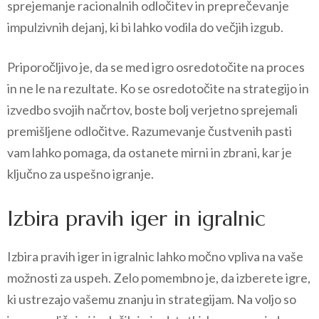
sprejemanje racionalnih odločitev in preprečevanje
impulzivnih dejanj, ki bi lahko vodila do večjih izgub.
Priporočljivo je, da se med igro osredotočite na proces
in ne le na rezultate. Ko se osredotočite na strategijo in
izvedbo svojih načrtov, boste bolj verjetno sprejemali
premišljene odločitve. Razumevanje čustvenih pasti
vam lahko pomaga, da ostanete mirni in zbrani, kar je
ključno za uspešno igranje.
Izbira pravih iger in igralnic
Izbira pravih iger in igralnic lahko močno vpliva na vaše
možnosti za uspeh. Zelo pomembno je, da izberete igre,
ki ustrezajo vašemu znanju in strategijam. Na voljo so