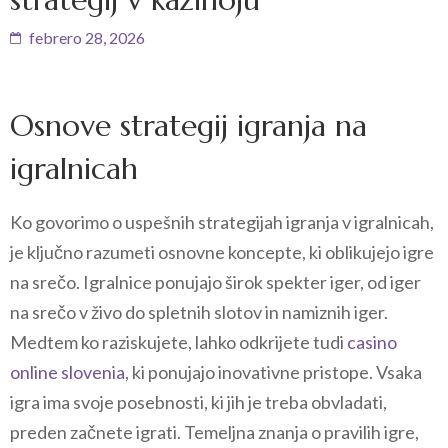
febrero 28, 2026
Osnove strategij igranja na
igralnicah
Ko govorimo o uspešnih strategijah igranja v igralnicah,
je ključno razumeti osnovne koncepte, ki oblikujejo igre
na srečo. Igralnice ponujajo širok spekter iger, od iger
na srečo v živo do spletnih slotov in namiznih iger.
Medtem ko raziskujete, lahko odkrijete tudi
casino
online slovenia
, ki ponujajo inovativne pristope. Vsaka
igra ima svoje posebnosti, ki jih je treba obvladati,
preden začnete igrati. Temeljna znanja o pravilih igre,