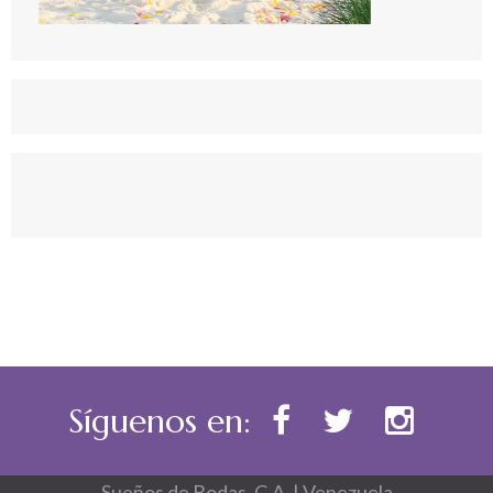
Síguenos en:
Sueños de Bodas, C.A. | Venezuela