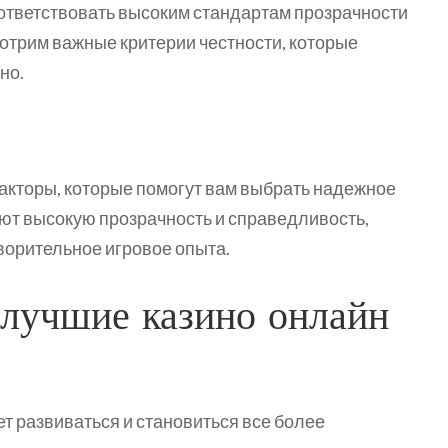
тветствовать высоким стандартам прозрачности
мотрим важные критерии честности, которые
но.
факторы, которые помогут вам выбрать надежное
ают высокую прозрачность и справедливость,
ворительное игровое опыта.
 лучшие казино онлайн
т развиваться и становиться все более