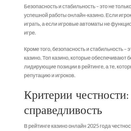
Безопасность и стабильность – это не толь
успешной работы онлайн-казино. Если игроки
играть, а если игровые автоматы не функци
игре.
Кроме того, безопасность и стабильность –
казино. Топ казино, которые обеспечивают 
лидирующие позиции в рейтинге, а те, котор
репутацию и игроков.
Критерии честности:
справедливость
В рейтинге казино онлайн 2025 года честнос