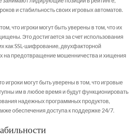
ые занимают лидирующие позиции в рейтинге,
роков и стабильность своих игровых автоматов.
м, что игроки могут быть уверены в том, что их
ищены. Это достигается за счет использования
их как SSL-шифрование, двухфакторной
ых на предотвращение мошенничества и хищения
то игроки могут быть уверены в том, что игровые
ступны им в любое время и будут функционировать
ьзования надежных программных продуктов,
акже обеспечения доступа к поддержке 24/7.
табильности