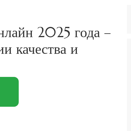
нлайн 2025 года –
и качества и