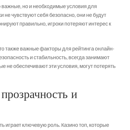
ко важные, но и необходимые условия для
 не чувствуют себя безопасно, они не будут
онируют правильно, игроки потеряют интерес к
 это также важные факторы для рейтинга онлайн-
безопасность и стабильность, всегда занимают
ые не обеспечивают эти условия, могут потерять
 прозрачность и
ть играет ключевую роль. Казино топ, которые