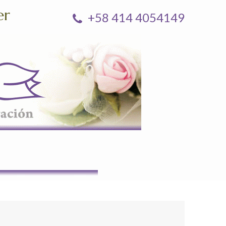
er
+58 414 4054149