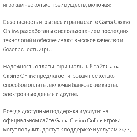
игрокам несколько преимуществ, включая:
Безопасность игры: все игры на сайте Gama Casino
Online разработаны с использованием последних
технологий и обеспечивают высокое качество и
безопасность игры.
Надежность оплаты: официальный сайт Gama
Casino Online предлагает игрокам несколько
способов оплаты, включая банковские карты,
электронные деньги и другие.
Всегда доступные поддержка и услуги: на
официальном сайте Gama Casino Online игроки
могут получить доступ к поддержке и услугам 24/7,