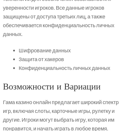
уверенности игроков. Все данные игроков
защищены от доступа третьих лиц, а также
обеспечивается конфиденциальность личных
данных.
Шифрование данных
Защита от хакеров
Конфиденциальность личных данных
Возможности и Вариации
Гама казино онлайн предлагает широкий спектр
игр, включая слоты, карточные игры, рулетку и
другие. Игроки могут выбрать игру, которая им
понравится, и начать играть в любое время.