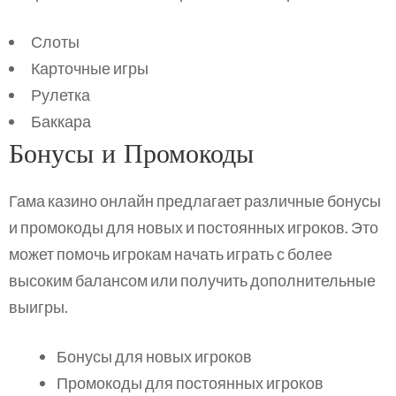
Слоты
Карточные игры
Рулетка
Баккара
Бонусы и Промокоды
Гама казино онлайн предлагает различные бонусы
и промокоды для новых и постоянных игроков. Это
может помочь игрокам начать играть с более
высоким балансом или получить дополнительные
выигры.
Бонусы для новых игроков
Промокоды для постоянных игроков