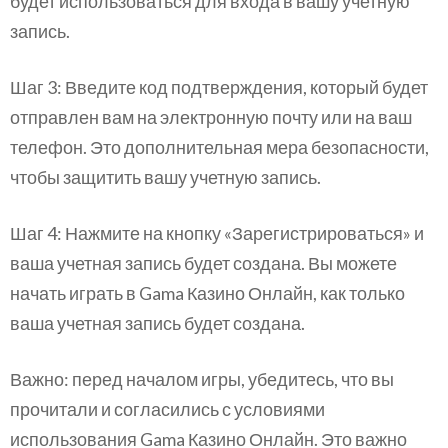
будет использоваться для входа в вашу учетную
запись.
Шаг 3: Введите код подтверждения, который будет
отправлен вам на электронную почту или на ваш
телефон. Это дополнительная мера безопасности,
чтобы защитить вашу учетную запись.
Шаг 4: Нажмите на кнопку «Зарегистрироваться» и
ваша учетная запись будет создана. Вы можете
начать играть в Gama Казино Онлайн, как только
ваша учетная запись будет создана.
Важно: перед началом игры, убедитесь, что вы
прочитали и согласились с условиями
использования Gama Казино Онлайн. Это важно