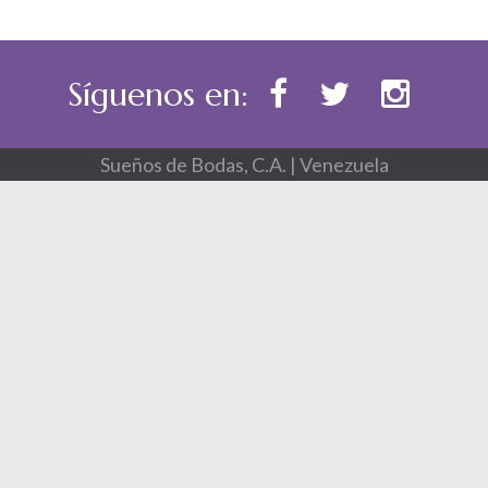
Síguenos en:
Sueños de Bodas, C.A. | Venezuela