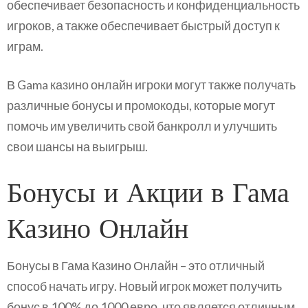
обеспечивает безопасность и конфиденциальность
игроков, а также обеспечивает быстрый доступ к
играм.
В Gama казино онлайн игроки могут также получать
различные бонусы и промокоды, которые могут
помочь им увеличить свой банкролл и улучшить
свои шансы на выигрыш.
Бонусы и Акции в Гама
Казино Онлайн
Бонусы в Гама Казино Онлайн – это отличный
способ начать игру. Новый игрок может получить
бонус в 100% до 1000 евро, что является отличным