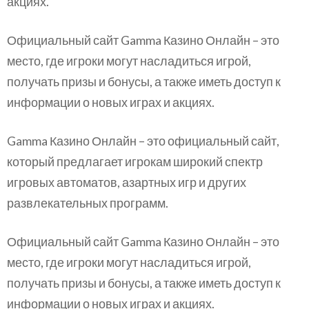
акциях.
Официальный сайт Gamma Казино Онлайн – это
место, где игроки могут насладиться игрой,
получать призы и бонусы, а также иметь доступ к
информации о новых играх и акциях.
Gamma Казино Онлайн – это официальный сайт,
который предлагает игрокам широкий спектр
игровых автоматов, азартных игр и других
развлекательных программ.
Официальный сайт Gamma Казино Онлайн – это
место, где игроки могут насладиться игрой,
получать призы и бонусы, а также иметь доступ к
информации о новых играх и акциях.