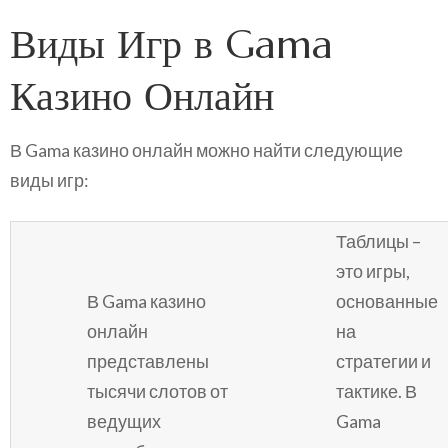
Виды Игр в Gama
Казино Онлайн
В Gama казино онлайн можно найти следующие
виды игр:
Таблицы –
это игры,
В Gama казино
основанные
онлайн
на
представлены
стратегии и
тысячи слотов от
тактике. В
ведущих
Gama