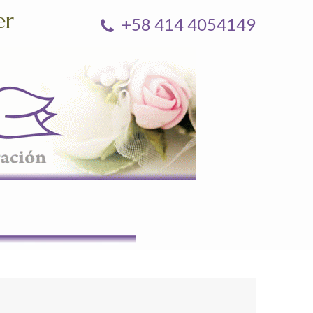
er
+58 414 4054149