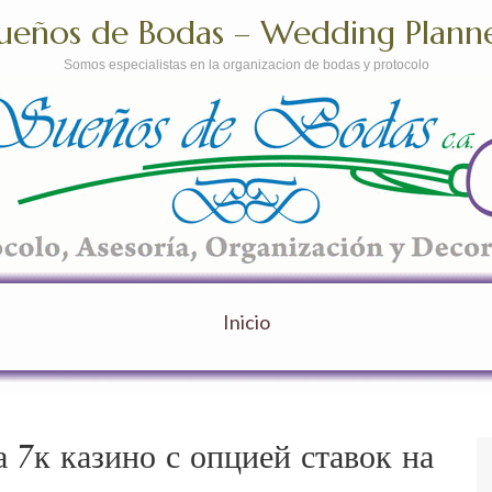
ueños de Bodas – Wedding Plann
Somos especialistas en la organizacion de bodas y protocolo
Inicio
 7к казино с опцией ставок на