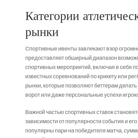
Категории атлетичес
рынки
Спортивные ивенты завлекают взор огромно
предоставляет обширный диапазон возможн
спортивных мероприятий, включая в себя п
известных соревнований по крикету или рег
рынки, которые позволяют беттерам делать 
ворот или даже персональные успехи игрок
Важной частью спортивных ставок становят
зависимости от популярности события и ег
популярны пари на победителя матча, сумма