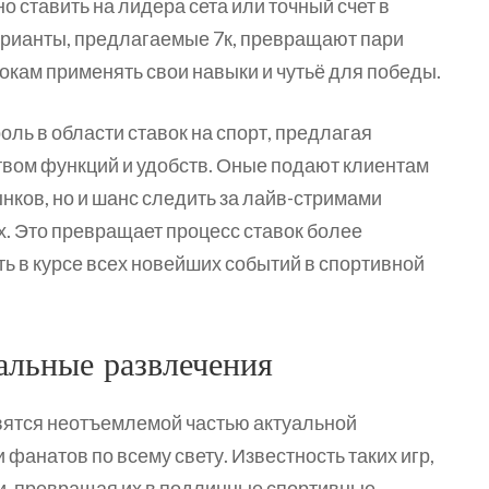
о ставить на лидера сета или точный счет в
рианты, предлагаемые 7к, превращают пари
кам применять свои навыки и чутьё для победы.
оль в области ставок на спорт, предлагая
вом функций и удобств. Оные подают клиентам
нков, но и шанс следить за лайв-стримами
ах. Это превращает процесс ставок более
ь в курсе всех новейших событий в спортивной
альные развлечения
вятся неотъемлемой частью актуальной
 фанатов по всему свету. Известность таких игр,
сти, превращая их в подлинные спортивные