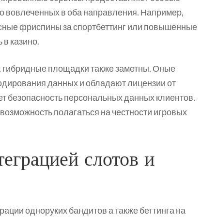
о вовлеченных в оба направления. Например,
усные фриспины за спортбеттинг или повышенные
 в казино.
, гибридные площадки также заметны. Оные
одирования данных и обладают лицензии от
ет безопасность персональных данных клиентов.
возможность полагаться на честности игровых
еграцией слотов и
рации одноруких бандитов а также беттинга на