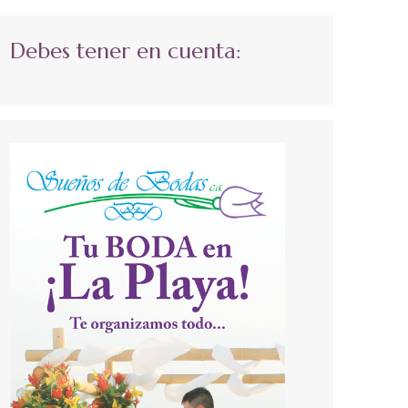
Debes tener en cuenta: