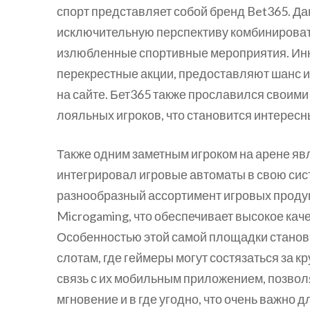
спорт представляет собой бренд Bet365. Д
исключительную перспективу комбинировать
излюбленные спортивные мероприятия. Инн
перекрестные акции, предоставляют шанс 
на сайте. Бет365 также прославился свои
лояльных игроков, что становится интерес
Также одним заметным игроком на арене явля
интегрировал игровые автоматы в свою систе
разнообразный ассортимент игровых продукт
Microgaming, что обеспечивает высокое ка
Особенностью этой самой площадки станов
слотам, где геймеры могут состязаться за к
связь с их мобильным приложением, позволя
мгновение и в где угодно, что очень важно 