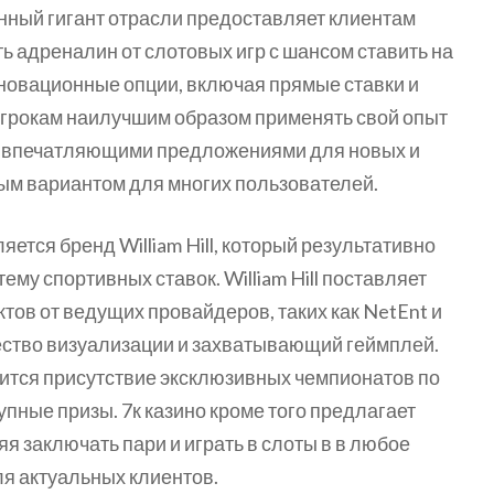
анный гигант отрасли предоставляет клиентам
 адреналин от слотовых игр с шансом ставить на
овационные опции, включая прямые ставки и
игрокам наилучшим образом применять свой опыт
ми впечатляющими предложениями для новых и
ным вариантом для многих пользователей.
ется бренд William Hill, который результативно
му спортивных ставок. William Hill поставляет
ов от ведущих провайдеров, таких как NetEnt и
чество визуализации и захватывающий геймплей.
ится присутствие эксклюзивных чемпионатов по
рупные призы. 7к казино кроме того предлагает
я заключать пари и играть в слоты в в любое
для актуальных клиентов.