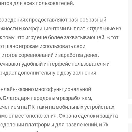
нтов для всех пользователей.
заведениях предоставляют разнообразный
ожности и коэффициентами выплат. Отдельные из
к тому, что игру еще более захватывающей. В тот
ют шанс игрокам использовать свои
итогов соревнований и заработка денег.
еспечивают удобный интерфейс пользователя и
 придаёт дополнительную дозу волнения.
т онлайн-казино многофункциональной
р. Благодаря передовым разработкам,
ением на ПК, так и на мобильных устройствах,
симо от местоположения. Охрана сделок и защита
ределении платформы для развлечений, и 7k