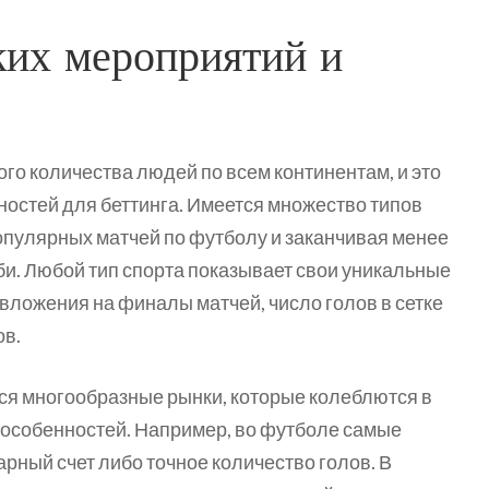
ких мероприятий и
го количества людей по всем континентам, и это
остей для беттинга. Имеется множество типов
опулярных матчей по футболу и заканчивая менее
би. Любой тип спорта показывает свои уникальные
вложения на финалы матчей, число голов в сетке
ов.
ся многообразные рынки, которые колеблются в
о особенностей. Например, во футболе самые
рный счет либо точное количество голов. В