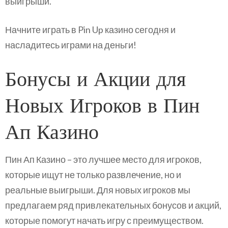
выигрыши.
Начните играть в Pin Up казино сегодня и
насладитесь играми на деньги!
Бонусы и Акции для
Новых Игроков в Пин
Ап Казино
Пин Ап Казино – это лучшее место для игроков,
которые ищут не только развлечение, но и
реальные выигрыши. Для новых игроков мы
предлагаем ряд привлекательных бонусов и акций,
которые помогут начать игру с преимуществом.