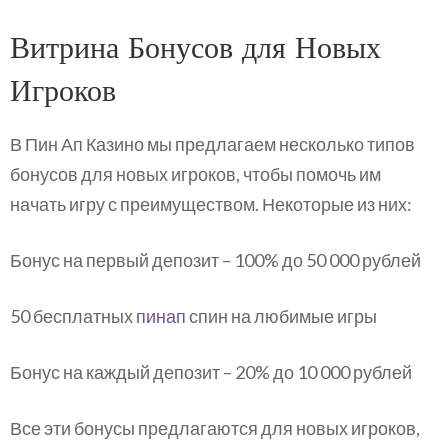
Витрина Бонусов для Новых
Игроков
В Пин Ап Казино мы предлагаем несколько типов
бонусов для новых игроков, чтобы помочь им
начать игру с преимуществом. Некоторые из них:
Бонус на первый депозит – 100% до 50 000 рублей
50 бесплатных
пинап
спин на любимые игры
Бонус на каждый депозит – 20% до 10 000 рублей
Все эти бонусы предлагаются для новых игроков,