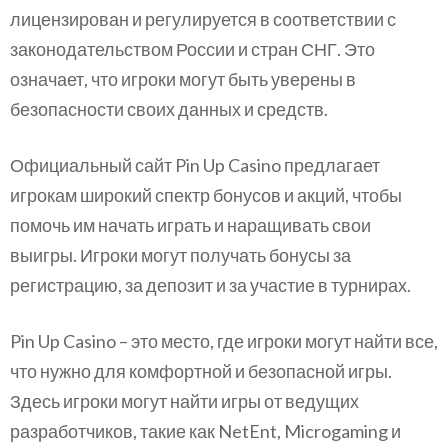
лицензирован и регулируется в соответствии с
законодательством России и стран СНГ. Это
означает, что игроки могут быть уверены в
безопасности своих данных и средств.
Официальный сайт Pin Up Casino предлагает
игрокам широкий спектр бонусов и акций, чтобы
помочь им начать играть и наращивать свои
выигры. Игроки могут получать бонусы за
регистрацию, за депозит и за участие в турнирах.
Pin Up Casino – это место, где игроки могут найти все,
что нужно для комфортной и безопасной игры.
Здесь игроки могут найти игры от ведущих
разработчиков, такие как NetEnt, Microgaming и