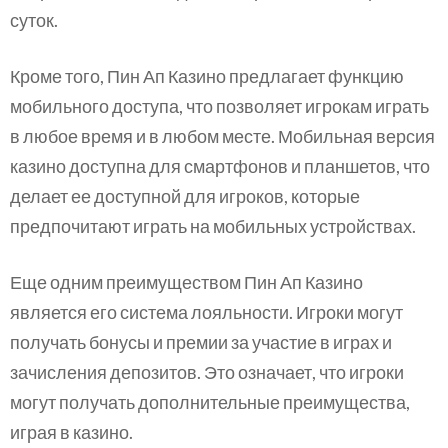
суток.
Кроме того, Пин Ап Казино предлагает функцию
мобильного доступа, что позволяет игрокам играть
в любое время и в любом месте. Мобильная версия
казино доступна для смартфонов и планшетов, что
делает ее доступной для игроков, которые
предпочитают играть на мобильных устройствах.
Еще одним преимуществом Пин Ап Казино
является его система лояльности. Игроки могут
получать бонусы и премии за участие в играх и
зачисления депозитов. Это означает, что игроки
могут получать дополнительные преимущества,
играя в казино.