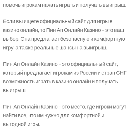
помочь игрокам начать играть и получать выигрыш.
Если вы ищете официальный сайт для игры в
казино онлайн, то Пин Ап Онлайн Казино – это ваш
выбор. Она предлагает безопасную и комфортную
игру, а также реальные шансы на выигрыш.
Пин Ап Онлайн Казино – это официальный сайт,
который предлагает игрокам из России и стран СНГ
возможность играть в казино онлайн и получать
выигрыш.
Пин Ап Онлайн Казино – это место, где игроки могут
найти все, что им нужно для комфортной и
выгодной игры.