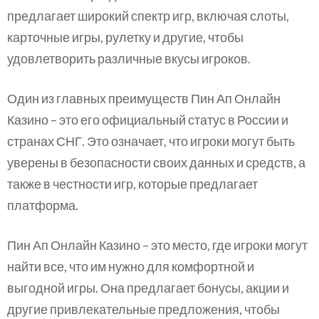
предлагает широкий спектр игр, включая слоты,
карточные игры, рулетку и другие, чтобы
удовлетворить различные вкусы игроков.
Один из главных преимуществ Пин Ап Онлайн
Казино – это его официальный статус в России и
странах СНГ. Это означает, что игроки могут быть
уверены в безопасности своих данных и средств, а
также в честности игр, которые предлагает
платформа.
Пин Ап Онлайн Казино – это место, где игроки могут
найти все, что им нужно для комфортной и
выгодной игры. Она предлагает бонусы, акции и
другие привлекательные предложения, чтобы