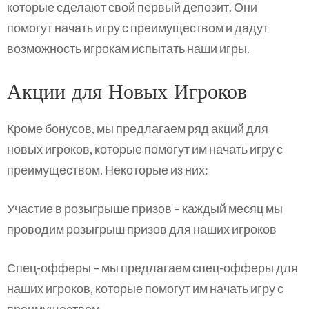
которые сделают свой первый депозит. Они
помогут начать игру с преимуществом и дадут
возможность игрокам испытать наши игры.
Акции для Новых Игроков
Кроме бонусов, мы предлагаем ряд акций для
новых игроков, которые помогут им начать игру с
преимуществом. Некоторые из них:
Участие в розыгрыше призов – каждый месяц мы
проводим розыгрыш призов для наших игроков
Спец-офферы – мы предлагаем спец-офферы для
наших игроков, которые помогут им начать игру с