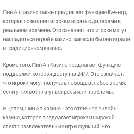
Пин Ап Казино также предлагает функцию live-игр,
которая позволяет игрокам играть с дилерами в
реальном времени. Это означает, что игроки могут
насладиться игрой в казино, как если бы они играли
в традиционном казино.
Кроме того, Пин Ап Казино предлагает функцию
поддержки, которая доступна 24/7. Это означает,
что игроки могут получать помощь в любое время,
если у них возникнут вопросы или проблемы.
В целом, Пин Ап Казино – это отличное онлайн-
казино, которое предлагает игрокам широкий
спектр развлекательных игр и функций. Его