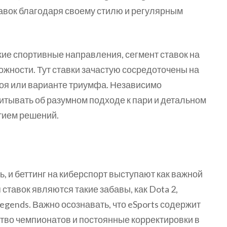
авок благодаря своему стилю и регулярным
кие спортивные направления, сегмент ставок на
ожности. Тут ставки зачастую сосредоточены на
боя или варианте триумфа. Независимо
итывать об разумном подходе к пари и детальном
тием решений.
, и беттинг на киберспорт выступают как важной
тавок являются такие забавы, как Dota 2,
 Legends. Важно осознавать, что eSports содержит
ство чемпионатов и постоянные корректировки в