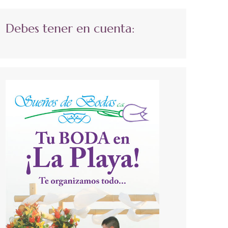
Debes tener en cuenta: