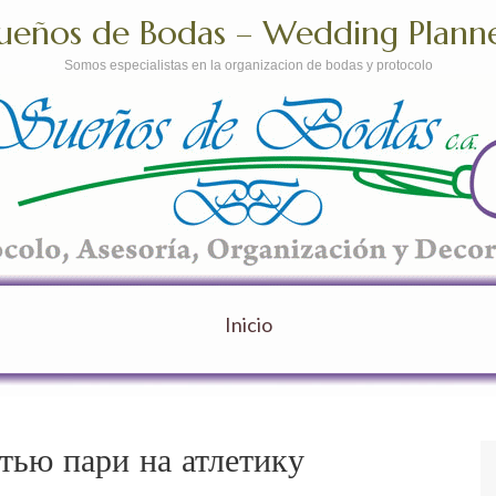
ueños de Bodas – Wedding Plann
Somos especialistas en la organizacion de bodas y protocolo
Inicio
тью пари на атлетику