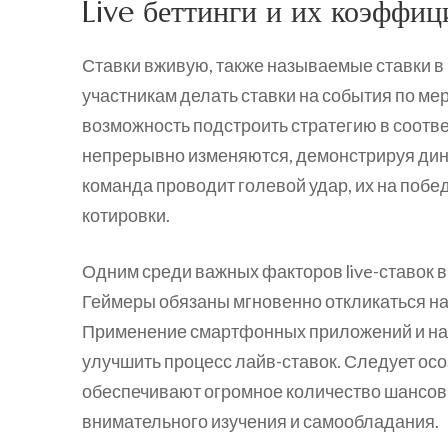
Live беттинги и их коэффи
Ставки вживую, также называемые ставки 
участникам делать ставки на события по мер
возможность подстроить стратегию в соответ
непрерывно изменяются, демонстрируя дина
команда проводит голевой удар, их на побе
котировки.
Одним среди важных факторов live-ставок 
Геймеры обязаны мгновенно откликаться на
Применение смартфонных приложений и над
улучшить процесс лайв-ставок. Следует осо
обеспечивают огромное количество шансов
внимательного изучения и самообладания.