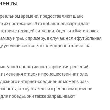
циенты
в реальном времени, предоставляют шанс
е их протекания. Это добавляет азарт и даёт
ствии с текущей ситуации. Оценки в live-ставках
мику игры. К примеру, в случае, если футбольная
ду увеличиваются, что немедленно влияет на
выступает оперативность принятия решений.
 изменения ставок и происшествий на поле.
ежного интернет-соединения может в разы
знавать, что пусть ставки в реальном времени
 для победы, они также запрашивают