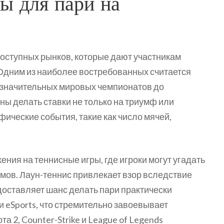
ы для пари на
доступных рынков, которые дают участникам
Одним из наиболее востребованных считается
 значительных мировых чемпионатов до
ны делать ставки не только на триумф или
фические события, такие как число мячей,
ия на теннисные игры, где игроки могут угадать
еймов. Лаун-теннис привлекает взор вследствие
доставляет шанс делать пари практически
ии eSports, что стремительно завоевывает
а 2, Counter-Strike и League of Legends