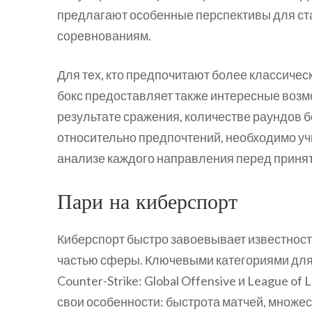
предлагают особенные перспективы для ст
соревнованиям.
Для тех, кто предпочитают более классичес
бокс предоставляет также интересные возм
результате сражения, количестве раундов 
относительно предпочтений, необходимо уч
анализе каждого направления перед приня
Пари на киберспорт
Киберспорт быстро завоевывает известность
частью сферы. Ключевыми категориями для с
Counter-Strike: Global Offensive и League of
свои особенности: быстрота матчей, множе