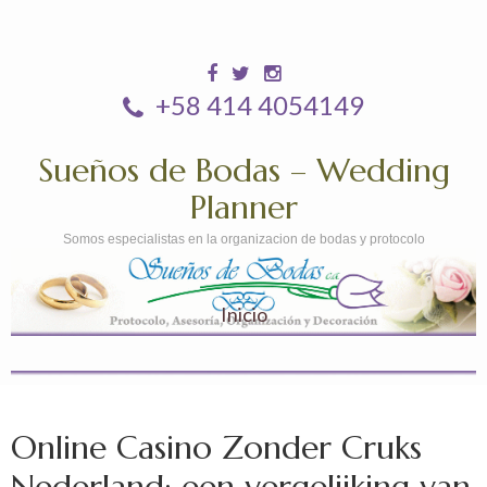
+58 414 4054149
Sueños de Bodas – Wedding
Planner
Somos especialistas en la organizacion de bodas y protocolo
Inicio
Online Casino Zonder Cruks
Nederland: een vergelijking van