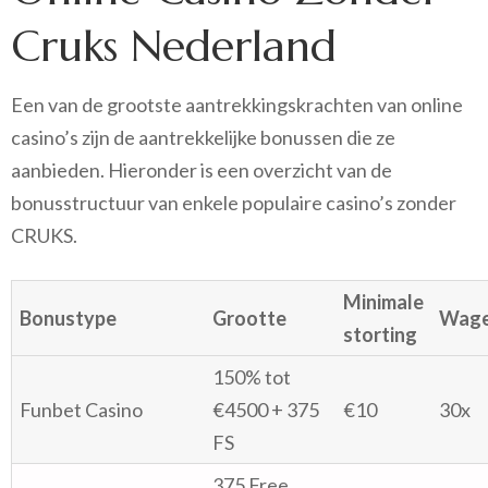
Cruks Nederland
Een van de grootste aantrekkingskrachten van online
casino’s zijn de aantrekkelijke bonussen die ze
aanbieden. Hieronder is een overzicht van de
bonusstructuur van enkele populaire casino’s zonder
CRUKS.
Minimale
Bonustype
Grootte
Wage
storting
150% tot
Funbet Casino
€4500 + 375
€10
30x
FS
375 Free