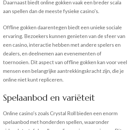
Daarnaast biedt online gokken vaak een breder scala
aan spellen dan de meeste fysieke casino’s.
Offline gokken daarentegen biedt een unieke sociale
ervaring. Bezoekers kunnen genieten van de sfeer van
een casino, interactie hebben met andere spelers en
dealers, en deelnemen aan evenementen of
toernooien. Dit aspect van offline gokken kan voor veel
mensen een belangrijke aantrekkingskracht zijn, die je
online niet kunt repliceren.
Spelaanbod en variëteit
Online casino’s zoals Crystal Roll bieden een enorm
spelaanbod met honderden spellen, waaronder