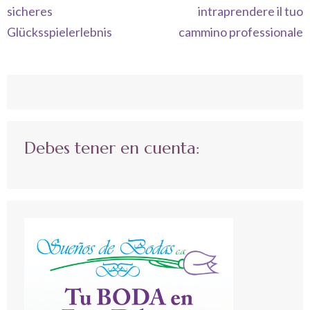
entradas
sicheres
intraprendere il tuo
Glücksspielerlebnis
cammino professionale
Debes tener en cuenta: