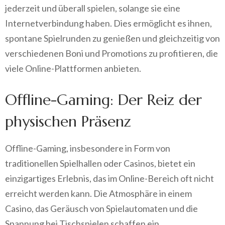
jederzeit und überall spielen, solange sie eine
Internetverbindung haben. Dies ermöglicht es ihnen,
spontane Spielrunden zu genießen und gleichzeitig von
verschiedenen Boni und Promotions zu profitieren, die
viele Online-Plattformen anbieten.
Offline-Gaming: Der Reiz der
physischen Präsenz
Offline-Gaming, insbesondere in Form von
traditionellen Spielhallen oder Casinos, bietet ein
einzigartiges Erlebnis, das im Online-Bereich oft nicht
erreicht werden kann. Die Atmosphäre in einem
Casino, das Geräusch von Spielautomaten und die
Spannung bei Tischspielen schaffen ein