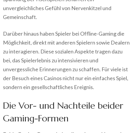
unvergleichliches Gefühl von Nervenkitzel und
Gemeinschaft.
Darüber hinaus haben Spieler bei Offline-Gaming die
Möglichkeit, direkt mit anderen Spielern sowie Dealern
zu interagieren. Diese sozialen Aspekte tragen dazu
bei, das Spielerlebnis zu intensivieren und
unvergessliche Erinnerungen zu schaffen. Für viele ist
der Besuch eines Casinos nicht nur ein einfaches Spiel,
sondern ein gesellschaftliches Ereignis.
Die Vor- und Nachteile beider
Gaming-Formen