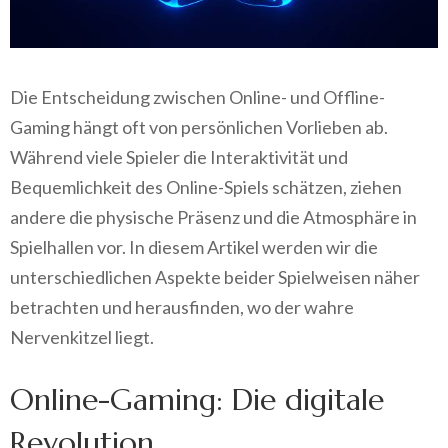
Die Entscheidung zwischen Online- und Offline-
Gaming hängt oft von persönlichen Vorlieben ab.
Während viele Spieler die Interaktivität und
Bequemlichkeit des Online-Spiels schätzen, ziehen
andere die physische Präsenz und die Atmosphäre in
Spielhallen vor. In diesem Artikel werden wir die
unterschiedlichen Aspekte beider Spielweisen näher
betrachten und herausfinden, wo der wahre
Nervenkitzel liegt.
Online-Gaming: Die digitale
Revolution