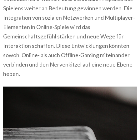
Spielens weiter an Bedeutung gewinnen werden. Die
Integration von sozialen Netzwerken und Multiplayer-
Elementen in Online-Spiele wird das
Gemeinschaftsgefühl stärken und neue Wege für
Interaktion schaffen. Diese Entwicklungen könnten
sowohl Online- als auch Offline-Gaming miteinander
verbinden und den Nervenkitzel auf eine neue Ebene
heben.