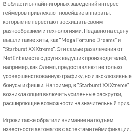
В области онлайн-игорных заведений интерес
геймеров привлекают новейшие аппараты,
которые не перестают восхищать своим
разнообразием и технологиями. Недавно на сцену
вышли такие хиты, как "Mega Fortune Dreams" и
"Starburst XXXtreme". Эти самые развлечения от
NetEnt вместе с других ведущих производителей,
например, как Олимп, предоставляют не только
усовершенствованную графику, но и эксклюзивные
бонусы и фишки. Например, в "Starburst XXXtreme"
возникла опция включить усиленные раскрутки,
расширяющие возможности на значительный приз.
Игроки также обратили внимание на подъем
известности автоматов с аспектами геймификации.