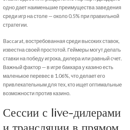
одно дает наименьшие преимущества заведения
среди игр на столе — около 0.5% при правильной
стратегии.
Baccarat, востребованная среди высоких ставок,
известна своей простотой. Геймеры могут делать
ставки на победу игрока, дилера или равный счет.
Важный фактор — в игре баккара у казино есть
маленькое перевес в 1.06%, что делает его
привлекательным для тех, кто ищет оптимальные
возможности против казино.
Сессии с live-дилерами
и трансляции в прямом