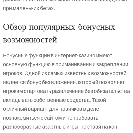
при маленьких бетах.
Обзор популярных бонусных
возможностей
Бонусные функции в интернет-казино имеют
основную функцию в приманивании и закреплении
игроков. Одной из самых известных возможностей
является бонус без вложения, который позволяет
игрокам стартовать развлечение без обязательства
вкладывать собственные средства. Такой
отличный вариант для новичков в деле
познакомиться с сайтом и попробовать
разнообразные азартные игры, не ставя на кон