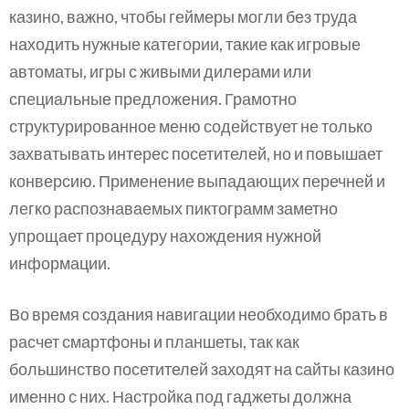
казино, важно, чтобы геймеры могли без труда
находить нужные категории, такие как игровые
автоматы, игры с живыми дилерами или
специальные предложения. Грамотно
структурированное меню содействует не только
захватывать интерес посетителей, но и повышает
конверсию. Применение выпадающих перечней и
легко распознаваемых пиктограмм заметно
упрощает процедуру нахождения нужной
информации.
Во время создания навигации необходимо брать в
расчет смартфоны и планшеты, так как
большинство посетителей заходят на сайты казино
именно с них. Настройка под гаджеты должна