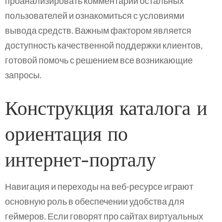
проанализировать комментарии остальных
пользователей и ознакомиться с условиями
вывода средств. Важным фактором является
доступность качественной поддержки клиентов,
готовой помочь с решением все возникающие
запросы.
Конструкция каталога и
ориентация по
интернет-порталу
Навигация и переходы на веб-ресурсе играют
основную роль в обеспечении удобства для
геймеров. Если говорят про сайтах виртуальных