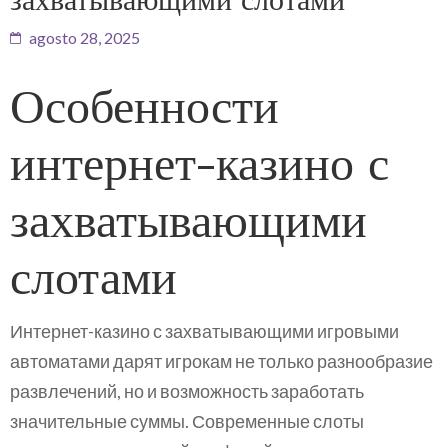
agosto 28, 2025
Особенности
интернет-казино с
захватывающими
слотами
Интернет-казино с захватывающими игровыми
автоматами дарят игрокам не только разнообразие
развлечений, но и возможность заработать
значительные суммы. Современные слоты