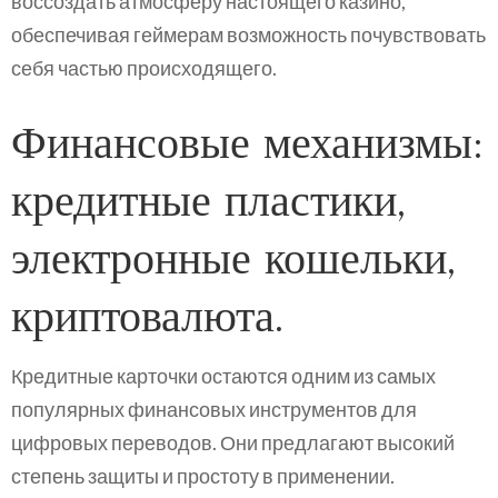
воссоздать атмосферу настоящего казино,
обеспечивая геймерам возможность почувствовать
себя частью происходящего.
Финансовые механизмы:
кредитные пластики,
электронные кошельки,
криптовалюта.
Кредитные карточки остаются одним из самых
популярных финансовых инструментов для
цифровых переводов. Они предлагают высокий
степень защиты и простоту в применении.