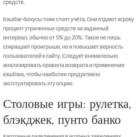
средств.
Кэшбэк-бонусы тоже стоят учёта. Они отдают игроку
процент утраченных средств за заданный
интервал, обычно от 5% до 20%. Такое не лишь
сокращает проигрыши, но и повышает верность
пользователей к сайту. Следует внимательно
анализировать правила возврата и применения
кэшбэка, чтобы наиболее продуктивно
эксплуатировать эту опцию.
Столовые игры: рулетка,
блэкджек, пунто банко
Карточные развлечения в игорных заведениях