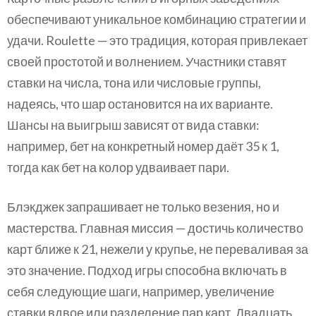
обеспечивают уникальное комбинацию стратегии и
удачи. Roulette — это традиция, которая привлекает
своей простотой и волнением. Участники ставят
ставки на числа, тона или числовые группы,
надеясь, что шар остановится на их варианте.
Шансы на выигрыш зависят от вида ставки:
например, бет на конкретный номер даёт 35 к 1,
тогда как бет на колор удваивает пари.
Блэкджек запрашивает не только везения, но и
мастерства. Главная миссия — достичь количество
карт ближе к 21, нежели у крупье, не переваливая за
это значение. Подход игры способна включать в
себя следующие шаги, например, увеличение
ставки вдвое или разделение пар карт. Двадцать