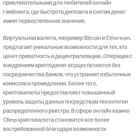
привлекательными для любителей онлайн
гэмблинга, где быстрота депозита и снятия денег
имеет первостепенное значение.
Виртуальная валюта, например Bitcoin и Ethereum,
предлагает уникальные возможности для тех, кто
ценит приватность и децентрализацию. Операции с
внедрением криптоденег осуществляются без
посредничества банков, что устраняет избыточные
комиссии и промедления. Более того,
криптовалюты предоставляют повышенный
уровень защиты данных посредством технологии
распределенного реестра. В сфере онлайн казино
Olimp криптовалюта становится все более
востребованной благодаря возможности