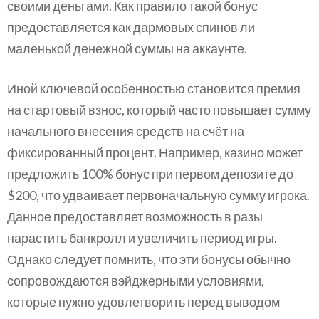
своими деньгами. Как правило такой бонус
предоставляется как дармовых спинов ли
маленькой денежной суммы на аккаунте.
Иной ключевой особенностью становится премия
на стартовый взнос, который часто повышает сумму
начального внесения средств на счёт на
фиксированный процент. Например, казино может
предложить 100% бонус при первом депозите до
$200, что удваивает первоначальную сумму игрока.
Данное предоставляет возможность в разы
нарастить банкролл и увеличить период игры.
Однако следует помнить, что эти бонусы обычно
сопровождаются вэйджерными условиями,
которые нужно удовлетворить перед выводом