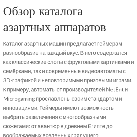
Обзор каталога
азартных аппаратов
Каталог азартных машин предлагает геймерам
разнообразие на каждый вкус. В него содержатся
как классические слоты с фруктовыми картинками и
семёрками, так и современные видеоавтоматы с
3D-графикой и неповторимыми призовыми играми.
К примеру, автоматы от производителей NetEnt и
Microgaming прославлены своим стандартом и
инновациями. Геймеры имеют возможность
выбрать развлечения с многообразными
сюжетами: от авантюр в древнем Египте до
воображаемых вселенных грядущего.