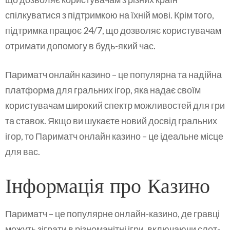
спілкуватися з підтримкою на їхній мові. Крім того,
підтримка працює 24/7, що дозволяє користувачам
отримати допомогу в будь-який час.
Париматч онлайн казино – це популярна та надійна
платформа для гральних ігор, яка надає своїм
користувачам широкий спектр можливостей для гри
та ставок. Якщо ви шукаєте новий досвід гральних
ігор, то Париматч онлайн казино – це ідеальне місце
для вас.
Інформація про Казино
Париматч – це популярне онлайн-казино, де гравці
можуть зіграти в різноманітні ігри, включаючи слот-