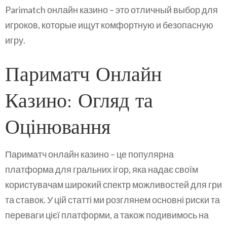
Parimatch онлайн казино – это отличный выбор для
игроков, которые ищут комфортную и безопасную
игру.
Париматч Онлайн
Казино: Огляд та
Оцінювання
Париматч онлайн казино – це популярна
платформа для гральних ігор, яка надає своїм
користувачам широкий спектр можливостей для гри
та ставок. У цій статті ми розглянем основні риски та
переваги цієї платформи, а також подивимось на