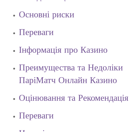
Основні риски
Переваги
Інформація про Казино
Преимущества та Недоліки
ПаріМатч Онлайн Казино
Оцінювання та Рекомендація
Переваги