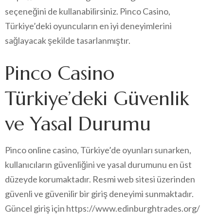
seçeneğini de kullanabilirsiniz. Pinco Casino,
Türkiye’deki oyuncuların en iyi deneyimlerini
sağlayacak şekilde tasarlanmıştır.
Pinco Casino
Türkiye’deki Güvenlik
ve Yasal Durumu
Pinco online casino, Türkiye’de oyunları sunarken,
kullanıcıların güvenliğini ve yasal durumunu en üst
düzeyde korumaktadır. Resmi web sitesi üzerinden
güvenli ve güvenilir bir giriş deneyimi sunmaktadır.
Güncel giriş için https://www.edinburghtrades.org/