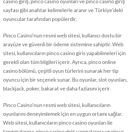
casino giriş, pinco casino oyunları ve pinco casino giriş
sayfası gibi anahtar kelimelerle aranır ve Türkiye’deki
oyuncular tarafından popülerdir.
Pinco Casino’nun resmi web sitesi, kullanıcı dostu bir
arayüze ve güvenli bir ödeme sistemine sahiptir. Web
sitesi, kullanıcıların pinco casino giris yapabilmeleri için
gerekli olan tüm bilgileri içerir. Ayrıca, pinco online
casino bölümü, çeşitli oyun türlerini sunarak her tip
oyuncu için bir seçenek sunar. Bu oyunlar, slot oyunları,
blackjack, poker, bakarat ve daha fazlasını içerir.
Pinco Casino’nun resmi web sitesi, kullanıcıların
oyunlarını deneyimlemek için en uygun ortamı sağlar.
Web sitesi, kullanıcıların pinco casino oyunları ile
tanışmalarına, pinco casino giriş yapmalarına ve pinco