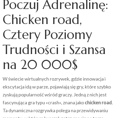
Poczuj Adrenalinę:
Chicken road,
Cztery Poziomy
Trudności i Szansa
na 20 000$
W świecie wirtualnych rozrywek, gdzie innowacja i
ekscytacja idą w parze, pojawiają się gry, które szybko
zyskują popularność wśród graczy. Jedną z nich jest
fascynująca gra typu «crash», znana jako
chicken road
.
Ta dynamiczna rozgrywka polega na przewidywaniu