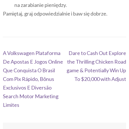
na zarabianie pieniędzy.
Pamiętaj, graj odpowiedzialnie i baw się dobrze.
Navegación
A Volkswagen Plataforma
Dare to Cash Out Explore
de
De Apostas E Jogos Online
the Thrilling Chicken Road
entradas
Que Conquista O Brasil
game & Potentially Win Up
Com Pix Rápido, Bônus
To $20,000 with Adjust
Exclusivos E Diversão
Search Motor Marketing
Limites