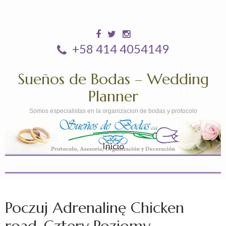
+58 414 4054149
Sueños de Bodas – Wedding
Planner
Somos especialistas en la organizacion de bodas y protocolo
Inicio
Poczuj Adrenalinę Chicken
road, Cztery Poziomy