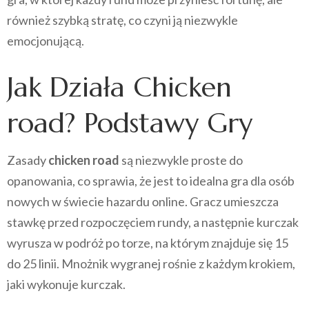
również szybką stratę, co czyni ją niezwykle
emocjonującą.
Jak Działa Chicken
road? Podstawy Gry
Zasady
chicken road
są niezwykle proste do
opanowania, co sprawia, że jest to idealna gra dla osób
nowych w świecie hazardu online. Gracz umieszcza
stawkę przed rozpoczęciem rundy, a następnie kurczak
wyrusza w podróż po torze, na którym znajduje się 15
do 25 linii. Mnożnik wygranej rośnie z każdym krokiem,
jaki wykonuje kurczak.