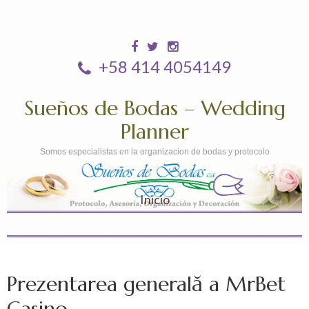
+58 414 4054149
Sueños de Bodas – Wedding
Planner
Somos especialistas en la organizacion de bodas y protocolo
Inicio
Prezentarea generală a MrBet
Casino