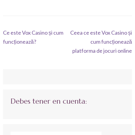
Navegación
Ce este Vox Casino și cum
Ceea ce este Vox Casino și
de
funcționează?
cum funcționează
entradas
platforma de jocuri online
Debes tener en cuenta: