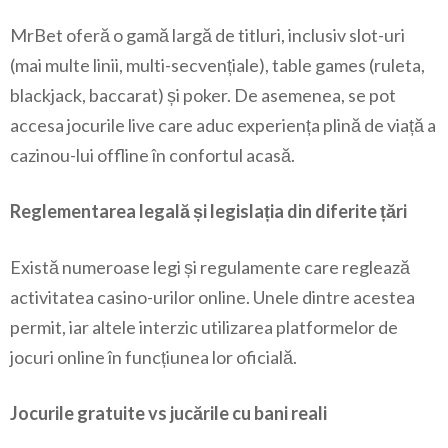
MrBet oferă o gamă largă de titluri, inclusiv slot-uri
(mai multe linii, multi-secvențiale), table games (ruleta,
blackjack, baccarat) și poker. De asemenea, se pot
accesa jocurile live care aduc experiența plină de viață a
cazinou-lui offline în confortul acasă.
Reglementarea legală și legislația din diferite țări
Există numeroase legi și regulamente care reglează
activitatea casino-urilor online. Unele dintre acestea
permit, iar altele interzic utilizarea platformelor de
jocuri online în funcțiunea lor oficială.
Jocurile gratuite vs jucările cu bani reali