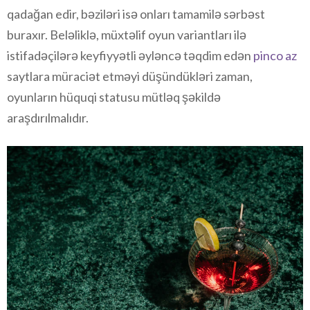
qadağan edir, bəziləri isə onları tamamilə sərbəst
buraxır. Beləliklə, müxtəlif oyun variantları ilə
istifadəçilərə keyfiyyətli əyləncə təqdim edən
pinco az
saytlara müraciət etməyi düşündükləri zaman,
oyunların hüquqi statusu mütləq şəkildə
araşdırılmalıdır.