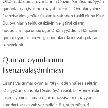
Ölkəmizdə qumar oyunlarının tənzimlənməsi, müəyyən
qanunlar çərçivəsində həyata keçirilir. Oyunlar yalnız
lisenziya almış müəssisələr tərəfindən təşkil oluna bilər.
Bu, oyunların təhlükəsizliyini və iştirakçıların
hüquqlarını qorumaq üçün əhəmiyyətlidir. Həmçinin,
qumar oyunlarının vergi qanunları da müvafiq olaraq
tənzimlənir.
Qumar oyunlarının
lisenziyalaşdırılması
Lisenziya, qumar oyunları təşkil edən müəssisələrin
fəaliyyətini qanunla təsdiqləyən vacib bir elementdir.
Lisenziyanın alınması üçün müəssisələr müəyyən
standartlara cavab verməlidir. Bu, həm müştəri