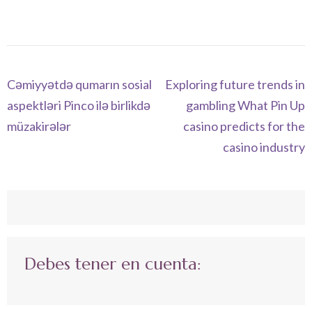
Navegación
Cəmiyyətdə qumarın sosial
Exploring future trends in
de
aspektləri Pinco ilə birlikdə
gambling What Pin Up
entradas
müzakirələr
casino predicts for the
casino industry
Debes tener en cuenta: