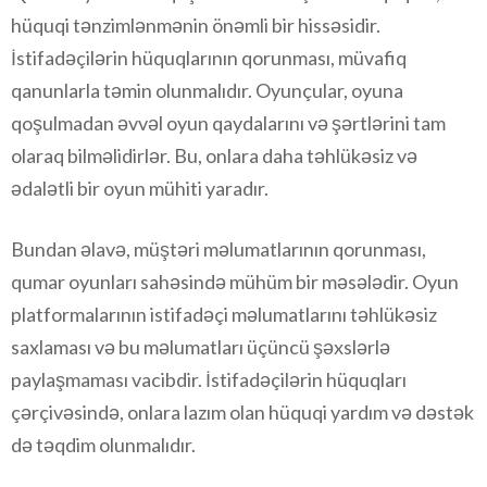
hüquqi tənzimlənmənin önəmli bir hissəsidir.
İstifadəçilərin hüquqlarının qorunması, müvafiq
qanunlarla təmin olunmalıdır. Oyunçular, oyuna
qoşulmadan əvvəl oyun qaydalarını və şərtlərini tam
olaraq bilməlidirlər. Bu, onlara daha təhlükəsiz və
ədalətli bir oyun mühiti yaradır.
Bundan əlavə, müştəri məlumatlarının qorunması,
qumar oyunları sahəsində mühüm bir məsələdir. Oyun
platformalarının istifadəçi məlumatlarını təhlükəsiz
saxlaması və bu məlumatları üçüncü şəxslərlə
paylaşmaması vacibdir. İstifadəçilərin hüquqları
çərçivəsində, onlara lazım olan hüquqi yardım və dəstək
də təqdim olunmalıdır.