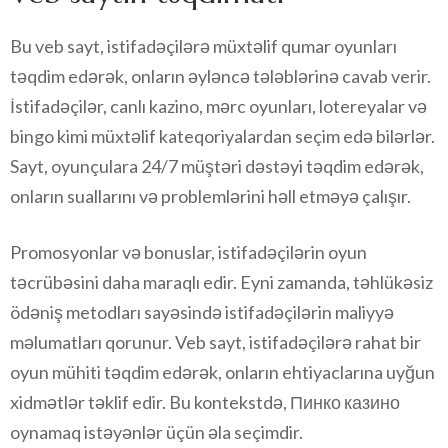
Bu veb sayt, istifadəçilərə müxtəlif qumar oyunları
təqdim edərək, onların əyləncə tələblərinə cavab verir.
İstifadəçilər, canlı kazino, mərc oyunları, lotereyalar və
bingo kimi müxtəlif kateqoriyalardan seçim edə bilərlər.
Sayt, oyunçulara 24/7 müştəri dəstəyi təqdim edərək,
onların suallarını və problemlərini həll etməyə çalışır.
Promosyonlar və bonuslar, istifadəçilərin oyun
təcrübəsini daha maraqlı edir. Eyni zamanda, təhlükəsiz
ödəniş metodları sayəsində istifadəçilərin maliyyə
məlumatları qorunur. Veb sayt, istifadəçilərə rahat bir
oyun mühiti təqdim edərək, onların ehtiyaclarına uyğun
xidmətlər təklif edir. Bu kontekstdə, Пинко казино
oynamaq istəyənlər üçün əla seçimdir.