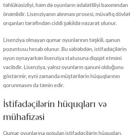
təhlükəsizliyi, həm də oyunların ədalətliliyi baxımından
önəmlidir. Lisenziyanın alınması prosesi, müvafiq dövlət
orqanları tərəfindən ciddi şəkildə nəzarət olunur.
Lisenziya olmayan qumar oyunlarının təşkili, qanun
pozuntusu hesab olunur. Bu səbəbdən, istifadəçilərin
oyun oynayarkən lisenziya statusuna diqqət etməsi
vacibdir. Lisenziya, yalnız oyunların qanuni olduğunu
göstərmir, eyni zamanda müştərilərin hüquqlarının
qorunmasını da təmin edir.
İstifadəçilərin hüquqları və
mühafizəsi
Qumar oyunlarına qoşulan istifadəçilərin hüquqları,