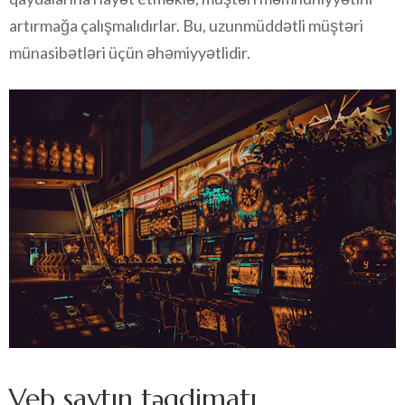
artırmağa çalışmalıdırlar. Bu, uzunmüddətli müştəri
münasibətləri üçün əhəmiyyətlidir.
Veb saytın təqdimatı