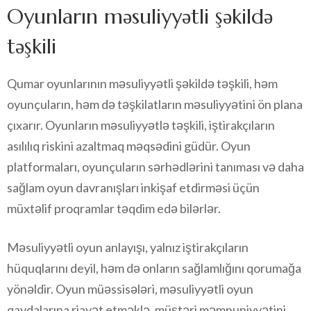
Oyunların məsuliyyətli şəkildə
təşkili
Qumar oyunlarının məsuliyyətli şəkildə təşkili, həm
oyunçuların, həm də təşkilatların məsuliyyətini ön plana
çıxarır. Oyunların məsuliyyətlə təşkili, iştirakçıların
asılılıq riskini azaltmaq məqsədini güdür. Oyun
platformaları, oyunçuların sərhədlərini tanıması və daha
sağlam oyun davranışları inkişaf etdirməsi üçün
müxtəlif proqramlar təqdim edə bilərlər.
Məsuliyyətli oyun anlayışı, yalnız iştirakçıların
hüquqlarını deyil, həm də onların sağlamlığını qorumağa
yönəldir. Oyun müəssisələri, məsuliyyətli oyun
qaydalarına riayət etməklə, müştəri məmnuniyyətini