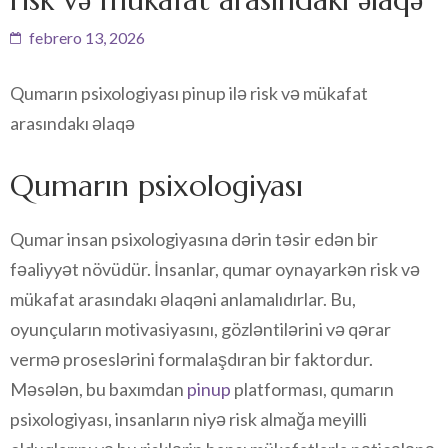
febrero 13, 2026
Qumarın psixologiyası pinup ilə risk və mükafat
arasındakı əlaqə
Qumarın psixologiyası
Qumar insan psixologiyasına dərin təsir edən bir
fəaliyyət növüdür. İnsanlar, qumar oynayarkən risk və
mükafat arasındakı əlaqəni anlamalıdırlar. Bu,
oyunçuların motivasiyasını, gözləntilərini və qərar
vermə proseslərini formalaşdıran bir faktordur.
Məsələn, bu baxımdan
pinup
platforması, qumarın
psixologiyası, insanların niyə risk almağa meyilli