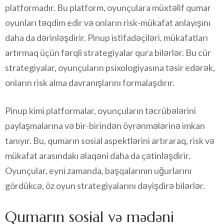
platformadır. Bu platform, oyunçulara müxtəlif qumar
oyunları təqdim edir və onların risk-mükafat anlayışını
daha da dərinləşdirir. Pinup istifadəçiləri, mükafatları
artırmaq üçün fərqli strategiyalar qura bilərlər. Bu cür
strategiyalar, oyunçuların psixologiyasına təsir edərək,
onların risk alma davranışlarını formalaşdırır.
Pinup kimi platformalar, oyunçuların təcrübələrini
paylaşmalarına və bir-birindən öyrənmələrinə imkan
tanıyır. Bu, qumarın sosial aspektlərini artıraraq, risk və
mükafat arasındakı əlaqəni daha da çətinləşdirir.
Oyunçular, eyni zamanda, başqalarının uğurlarını
gördükcə, öz oyun strategiyalarını dəyişdirə bilərlər.
Qumarın sosial və mədəni