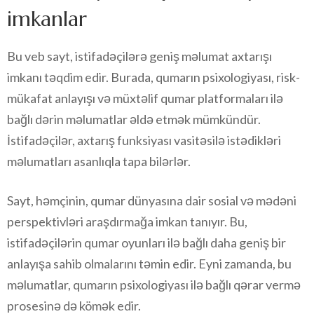
imkanlar
Bu veb sayt, istifadəçilərə geniş məlumat axtarışı
imkanı təqdim edir. Burada, qumarın psixologiyası, risk-
mükafat anlayışı və müxtəlif qumar platformaları ilə
bağlı dərin məlumatlar əldə etmək mümkündür.
İstifadəçilər, axtarış funksiyası vasitəsilə istədikləri
məlumatları asanlıqla tapa bilərlər.
Sayt, həmçinin, qumar dünyasına dair sosial və mədəni
perspektivləri araşdırmağa imkan tanıyır. Bu,
istifadəçilərin qumar oyunları ilə bağlı daha geniş bir
anlayışa sahib olmalarını təmin edir. Eyni zamanda, bu
məlumatlar, qumarın psixologiyası ilə bağlı qərar vermə
prosesinə də kömək edir.