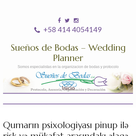
+58 414 4054149
Sueños de Bodas – Wedding
Planner
Somos especialistas en la organizacion de bodas y protocolo
Inicio
Qumarın psixologiyası pinup ilə
risk və mükafat arasındakı əlaqə