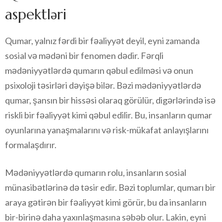
aspektləri
Qumar, yalnız fərdi bir fəaliyyət deyil, eyni zamanda
sosial və mədəni bir fenomen dədir. Fərqli
mədəniyyətlərdə qumarın qəbul edilməsi və onun
psixoloji təsirləri dəyişə bilər. Bəzi mədəniyyətlərdə
qumar, şansın bir hissəsi olaraq görülür, digərlərində isə
riskli bir fəaliyyət kimi qəbul edilir. Bu, insanların qumar
oyunlarına yanaşmalarını və risk-mükafat anlayışlarını
formalaşdırır.
Mədəniyyətlərdə qumarın rolu, insanların sosial
münasibətlərinə də təsir edir. Bəzi toplumlar, qumarı bir
araya gətirən bir fəaliyyət kimi görür, bu da insanların
bir-birinə daha yaxınlaşmasına səbəb olur. Lakin, eyni