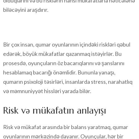
olduqlarını və bu risklərin hansı mükafatlarla nəticələnə
biləcəyini araşdırır.
Bir çox insan, qumar oyunlarının içindəki riskləri qəbul
edərək, böyük mükafatlar qazanmaq istəyirlər. Bu
prosesdə, oyunçuların öz bacarıqlarını və şanslarını
hesablamaq bacarığı önəmlidir. Bununla yanaşı,
qumarın psixoloji təsirləri, insanlarda stress, narahatlıq
və məmnuniyyət hissləri yarada bilər.
Risk və mükafatın anlayışı
Risk və mükafat arasında bir balans yaratmaq, qumar
oyunlarının mərkəzində dayanır. Oyunçular, hər bir