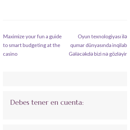
Navegación
Maximize your fun a guide
Oyun texnologiyası ilə
de
to smart budgeting at the
qumar dünyasında inqilab
entradas
casino
Gələcəkdə bizi nə gözləyir
Debes tener en cuenta: