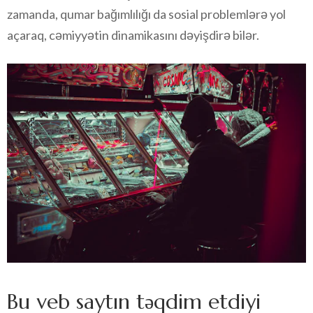
zamanda, qumar bağımlılığı da sosial problemlərə yol
açaraq, cəmiyyətin dinamikasını dəyişdirə bilər.
Bu veb saytın təqdim etdiyi