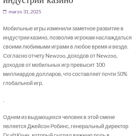
marzo 31, 2025
Мобильные игры изменили заметное развитие в
индустрии казино, позволив игрокам наслаждаться
своими любимыми играми в любое время и везде.
Согласно отчету Newzoo, доходов от Newzoo,
доходов от мобильных игр превысит 100
миллиардов долларов, что составляет почти 50%
глобальной игр.
.
Одним из выдающихся человек в этой смене
является Джейсон Робинс, генеральный директор
DraftKings, который сыграл важную роль в