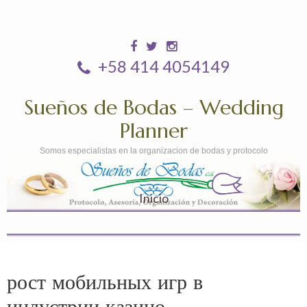
+58 414 4054149
Sueños de Bodas – Wedding
Planner
Somos especialistas en la organizacion de bodas y protocolo
Inicio
рост мобильных игр в
индустрии казино