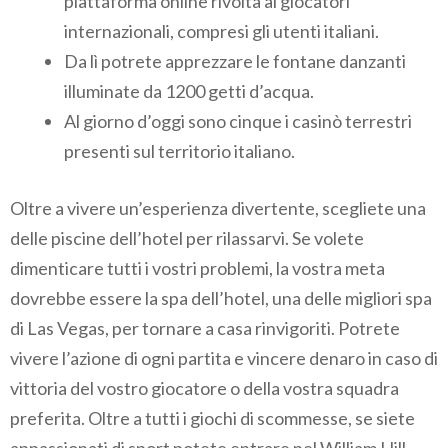
piattaforma online rivolta ai giocatori
internazionali, compresi gli utenti italiani.
Da lì potrete apprezzare le fontane danzanti
illuminate da 1200 getti d’acqua.
Al giorno d’oggi sono cinque i casinò terrestri
presenti sul territorio italiano.
Oltre a vivere un’esperienza divertente, scegliete una
delle piscine dell’hotel per rilassarvi. Se volete
dimenticare tutti i vostri problemi, la vostra meta
dovrebbe essere la spa dell’hotel, una delle migliori spa
di Las Vegas, per tornare a casa rinvigoriti. Potrete
vivere l’azione di ogni partita e vincere denaro in caso di
vittoria del vostro giocatore o della vostra squadra
preferita. Oltre a tutti i giochi di scommesse, se siete