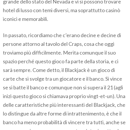
grande dello stato del Nevada e vi si possono trovare
hotel di lusso con temi diversi, ma soprattutto casinò
iconici e memorabili.
In passato, ricordiamo che c’erano decine e decine di
persone attorno al tavolo del Craps, cosa che oggi
troviamo più difficilmente. Merita comunque il suo
spazio perché questo gioco fa parte della storia, e ci
sarà sempre. Come detto, il Blackjack è un gioco di
carte che si svolge tra un giocatore e il banco. Si vince
se si batte il banco e comunque non si supera il 21 (agli
inizi questo gioco si chiamava proprio vingt-et-un). Una
delle caratteristiche più interessanti del Blackjack, che
lo distingue da altre forme di intrattenimento, è che il
banco ha meno probabilità di vincere tra tutti, anche se