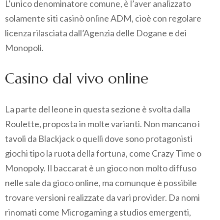
L’unico denominatore comune, è l’aver analizzato
solamente siti casinò online ADM, cioè con regolare
licenza rilasciata dall’Agenzia delle Dogane e dei
Monopoli.
Casino dal vivo online
La parte del leone in questa sezione è svolta dalla
Roulette, proposta in molte varianti. Non mancano i
tavoli da Blackjack o quelli dove sono protagonisti
giochi tipo la ruota della fortuna, come Crazy Time o
Monopoly. Il baccarat è un gioco non molto diffuso
nelle sale da gioco online, ma comunque è possibile
trovare versioni realizzate da vari provider. Da nomi
rinomati come Microgaming a studios emergenti,