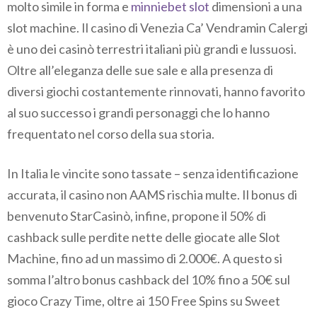
molto simile in forma e
minniebet slot
dimensioni a una
slot machine. Il casino di Venezia Ca’ Vendramin Calergi
è uno dei casinò terrestri italiani più grandi e lussuosi.
Oltre all’eleganza delle sue sale e alla presenza di
diversi giochi costantemente rinnovati, hanno favorito
al suo successo i grandi personaggi che lo hanno
frequentato nel corso della sua storia.
In Italia le vincite sono tassate – senza identificazione
accurata, il casino non AAMS rischia multe. Il bonus di
benvenuto StarCasinò, infine, propone il 50% di
cashback sulle perdite nette delle giocate alle Slot
Machine, fino ad un massimo di 2.000€. A questo si
somma l’altro bonus cashback del 10% fino a 50€ sul
gioco Crazy Time, oltre ai 150 Free Spins su Sweet