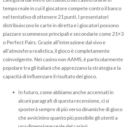
tempo reale in cui il giocatore compete contro il banco
nel tentativo di ottenere 21 punti. I presentatori
distribuiscono le carte in diretta e i giocatori possono
piazzare scommesse principali e secondarie come 21+3
o Perfect Pairs. Grazie all’interazione dal vivo e
all’atmosfera realistica, il gioco è completamente
coinvolgente. Nei casino non AAMS, è particolarmente
popolare tra gli italiani che apprezzano la strategia e la
capacità di influenzare il risultato del gioco.
In futuro, come abbiamo anche accennati in
alcuni paragrafi di questa recensione, ci si
sposterà sempre di più verso dinamiche di gioco
che avvicinino quanto più possibile gli utenti a
una dimensione reale del casinò.