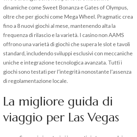
dinamiche come Sweet Bonanza e Gates of Olympus,
oltre che per giochi come Mega Wheel. Pragmatic crea
fino a 8 nuovi giochi al mese, mantenendo alta la
frequenza di rilascio e la varietà. I casino non AAMS
offrono una varietà di giochi che supera le slot e tavoli
standard, includendo sviluppi esclusivi con meccaniche
uniche e integrazione tecnologica avanzata. Tutti i
giochi sono testati per l’integrità nonostante l’assenza
di regolamentazione locale.
La migliore guida di
viaggio per Las Vegas