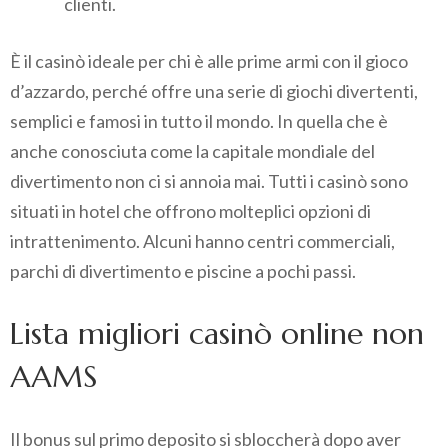
clienti.
È il casinò ideale per chi è alle prime armi con il gioco
d’azzardo, perché offre una serie di giochi divertenti,
semplici e famosi in tutto il mondo. In quella che è
anche conosciuta come la capitale mondiale del
divertimento non ci si annoia mai. Tutti i casinò sono
situati in hotel che offrono molteplici opzioni di
intrattenimento. Alcuni hanno centri commerciali,
parchi di divertimento e piscine a pochi passi.
Lista migliori casinò online non
AAMS
Il bonus sul primo deposito si sbloccherà dopo aver