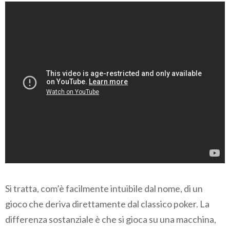
Si tratta, com’è facilmente intuibile dal nome, di un
gioco che deriva direttamente dal classico poker. La
differenza sostanziale è che si gioca su una macchina,