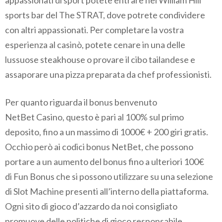
appassionati di sport potete entrare nel William Hill
sports bar del The STRAT, dove potrete condividere
con altri appassionati. Per completare la vostra
esperienza al casinò, potete cenare in una delle
lussuose steakhouse o provare il cibo tailandese e
assaporare una pizza preparata da chef professionisti.
Per quanto riguarda il bonus benvenuto
NetBet Casino, questo è pari al 100% sul primo
deposito, fino a un massimo di 1000€ + 200 giri gratis.
Occhio però ai codici bonus NetBet, che possono
portare a un aumento del bonus fino a ulteriori 100€
di Fun Bonus che si possono utilizzare su una selezione
di Slot Machine presenti all’interno della piattaforma.
Ogni sito di gioco d’azzardo da noi consigliato
promuove delle politiche di gioco responsabile.