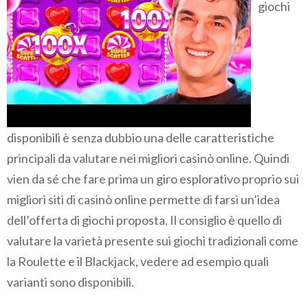
giochi
disponibili è senza dubbio una delle caratteristiche
principali da valutare nei migliori casinò online. Quindi
vien da sé che fare prima un giro esplorativo proprio sui
migliori siti di casinò online permette di farsi un’idea
dell’offerta di giochi proposta. Il consiglio è quello di
valutare la varietà presente sui giochi tradizionali come
la Roulette e il Blackjack, vedere ad esempio quali
varianti sono disponibili.