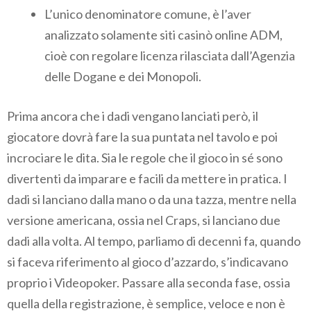
L’unico denominatore comune, è l’aver
analizzato solamente siti casinò online ADM,
cioè con regolare licenza rilasciata dall’Agenzia
delle Dogane e dei Monopoli.
Prima ancora che i dadi vengano lanciati però, il
giocatore dovrà fare la sua puntata nel tavolo e poi
incrociare le dita. Sia le regole che il gioco in sé sono
divertenti da imparare e facili da mettere in pratica. I
dadi si lanciano dalla mano o da una tazza, mentre nella
versione americana, ossia nel Craps, si lanciano due
dadi alla volta. Al tempo, parliamo di decenni fa, quando
si faceva riferimento al gioco d’azzardo, s’indicavano
proprio i Videopoker. Passare alla seconda fase, ossia
quella della registrazione, è semplice, veloce e non è