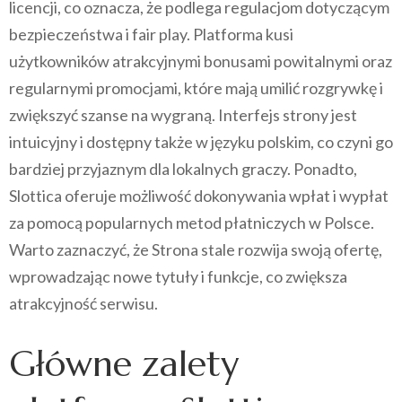
licencji, co oznacza, że podlega regulacjom dotyczącym
bezpieczeństwa i fair play. Platforma kusi
użytkowników atrakcyjnymi bonusami powitalnymi oraz
regularnymi promocjami, które mają umilić rozgrywkę i
zwiększyć szanse na wygraną. Interfejs strony jest
intuicyjny i dostępny także w języku polskim, co czyni go
bardziej przyjaznym dla lokalnych graczy. Ponadto,
Slottica oferuje możliwość dokonywania wpłat i wypłat
za pomocą popularnych metod płatniczych w Polsce.
Warto zaznaczyć, że Strona stale rozwija swoją ofertę,
wprowadzając nowe tytuły i funkcje, co zwiększa
atrakcyjność serwisu.
Główne zalety