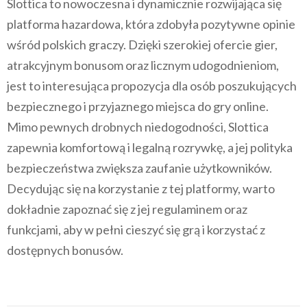
Slottica to nowoczesna i dynamicznie rozwijająca się
platforma hazardowa, która zdobyła pozytywne opinie
wśród polskich graczy. Dzięki szerokiej ofercie gier,
atrakcyjnym bonusom oraz licznym udogodnieniom,
jest to interesująca propozycja dla osób poszukujących
bezpiecznego i przyjaznego miejsca do gry online.
Mimo pewnych drobnych niedogodności, Slottica
zapewnia komfortową i legalną rozrywkę, a jej polityka
bezpieczeństwa zwiększa zaufanie użytkowników.
Decydując się na korzystanie z tej platformy, warto
dokładnie zapoznać się z jej regulaminem oraz
funkcjami, aby w pełni cieszyć się grą i korzystać z
dostępnych bonusów.