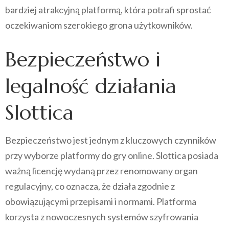
bardziej atrakcyjną platformą, która potrafi sprostać
oczekiwaniom szerokiego grona użytkowników.
Bezpieczeństwo i
legalność działania
Slottica
Bezpieczeństwo jest jednym z kluczowych czynników
przy wyborze platformy do gry online. Slottica posiada
ważną licencję wydaną przez renomowany organ
regulacyjny, co oznacza, że działa zgodnie z
obowiązującymi przepisami i normami. Platforma
korzysta z nowoczesnych systemów szyfrowania