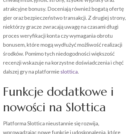
atrakcyjne bonusy. Doceniają również bogatą ofertę
gier oraz bezpieczeństwo transakcji. Z drugiej strony,
niektórzy gracze zwracają uwagę na czasami długi
proces weryfikacji konta czy wymagania obrotu
bonusem, które mogą wydłużyć możliwość realizacji
środków. Pomimo tych niedogodności większość
recenzji wskazuje na korzystne doświadczenia i chęć
dalszej gry na platformie
slottica
.
Funkcje dodatkowe i
nowości na Slottica
Platforma Slottica nieustannie się rozwija,
wprowadzając nowe funkcje i udoskonalenia, które