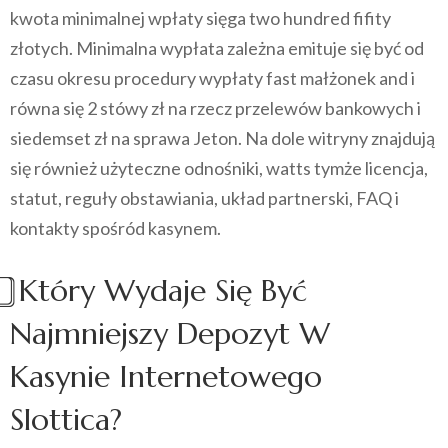
kwota minimalnej wpłaty sięga two hundred fifity
złotych. Minimalna wypłata zależna emituje się być od
czasu okresu procedury wypłaty fast małżonek and i
równa się 2 stówy zł na rzecz przelewów bankowych i
siedemset zł na sprawa Jeton. Na dole witryny znajdują
się również użyteczne odnośniki, watts tymże licencja,
statut, reguły obstawiania, układ partnerski, FAQ i
kontakty spośród kasynem.
⃣ Który Wydaje Się Być
Najmniejszy Depozyt W
Kasynie Internetowego
Slottica?