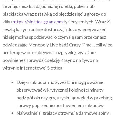
że znajdziesz każdą odmianę ruletki, pokera lub
blackjacka wraz z stawką od pięćdziesięciu groszy do
kliku
https://slottica-grac.com
tysięcy złotych. Wraz Z
resztą kasyna online dostarczają dużo więcej wrażeń
niż się można spodziewać, o czym się sam przekonasz
odwiedzając Monopoly Live bądź Crazy Time. Jeśli więc
preferujesz interaktywną rozgrywkę, wyraźnie
powinieneś sprawdzić sekcję Kasyno na żywo na
witrynie internetowej Slottica.
Dzięki zakładom na żywo fani mogą uważnie
obserwować w krytycznej kolejności minuty
bądź pół okresy gry, uzyskując wgląd w przebieg
sprawy poprzednio postawieniem zakładów.
Najważniejsi grający otrzymują darmowe spiny i