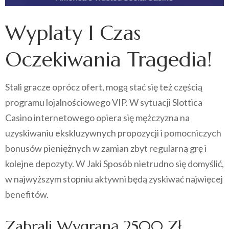
Wyplaty I Czas
Oczekiwania Tragedia!
Stali gracze oprócz ofert, mogą stać się też częścią
programu lojalnościowego VIP. W sytuacji Slottica
Casino internetowego opiera się mężczyzna na
uzyskiwaniu ekskluzywnych propozycji i pomocniczych
bonusów pieniężnych w zamian zbyt regularną grę i
kolejne depozyty. W Jaki Sposób nietrudno się domyślić,
w najwyższym stopniu aktywni będą zyskiwać najwięcej
benefitów.
Zabrali Wygraną 2500 Zł