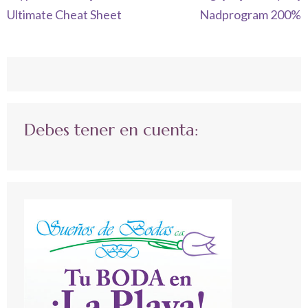
entradas
Ultimate Cheat Sheet
Nadprogram 200%
Debes tener en cuenta: