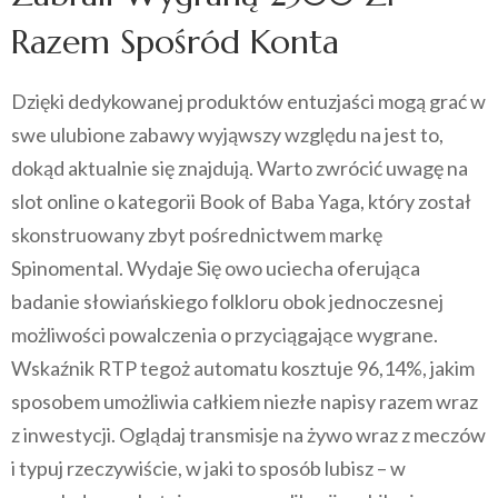
Razem Spośród Konta
Dzięki dedykowanej produktów entuzjaści mogą grać w
swe ulubione zabawy wyjąwszy względu na jest to,
dokąd aktualnie się znajdują. Warto zwrócić uwagę na
slot online o kategorii Book of Baba Yaga, który został
skonstruowany zbyt pośrednictwem markę
Spinomental. Wydaje Się owo uciecha oferująca
badanie słowiańskiego folkloru obok jednoczesnej
możliwości powalczenia o przyciągające wygrane.
Wskaźnik RTP tegoż automatu kosztuje 96,14%, jakim
sposobem umożliwia całkiem niezłe napisy razem wraz
z inwestycji. Oglądaj transmisje na żywo wraz z meczów
i typuj rzeczywiście, w jaki to sposób lubisz – w