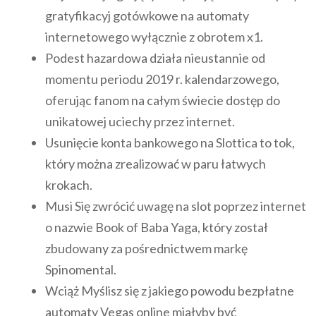
gratyfikacyj gotówkowe na automaty
internetowego wyłącznie z obrotem x1.
Podest hazardowa działa nieustannie od
momentu periodu 2019 r. kalendarzowego,
oferując fanom na całym świecie dostęp do
unikatowej uciechy przez internet.
Usunięcie konta bankowego na Slottica to tok,
który można zrealizować w paru łatwych
krokach.
Musi Się zwrócić uwagę na slot poprzez internet
o nazwie Book of Baba Yaga, który został
zbudowany za pośrednictwem markę
Spinomental.
Wciąż Myślisz się z jakiego powodu bezpłatne
automaty Vegas online miałyby być