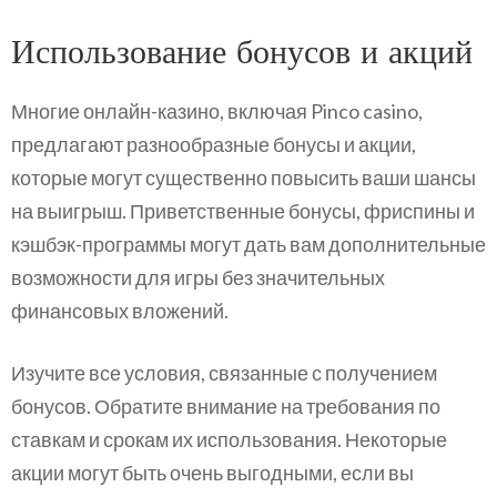
Использование бонусов и акций
Многие онлайн-казино, включая Pinco casino,
предлагают разнообразные бонусы и акции,
которые могут существенно повысить ваши шансы
на выигрыш. Приветственные бонусы, фриспины и
кэшбэк-программы могут дать вам дополнительные
возможности для игры без значительных
финансовых вложений.
Изучите все условия, связанные с получением
бонусов. Обратите внимание на требования по
ставкам и срокам их использования. Некоторые
акции могут быть очень выгодными, если вы