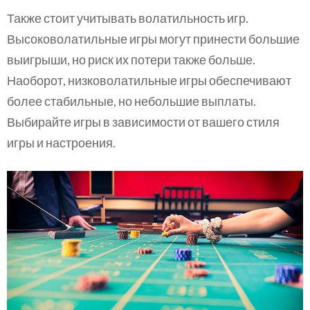
Также стоит учитывать волатильность игр.
Высоковолатильные игры могут принести большие
выигрыши, но риск их потери также больше.
Наоборот, низковолатильные игры обеспечивают
более стабильные, но небольшие выплаты.
Выбирайте игры в зависимости от вашего стиля
игры и настроения.