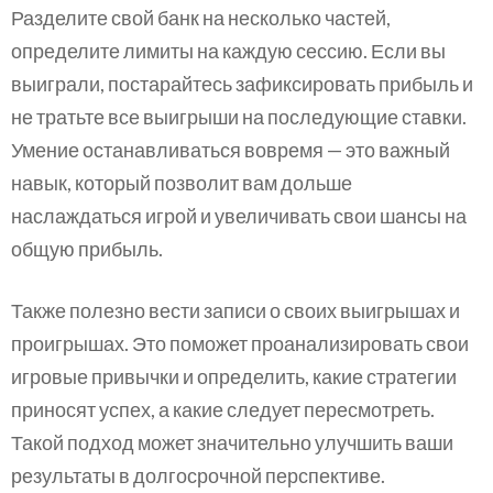
Разделите свой банк на несколько частей,
определите лимиты на каждую сессию. Если вы
выиграли, постарайтесь зафиксировать прибыль и
не тратьте все выигрыши на последующие ставки.
Умение останавливаться вовремя — это важный
навык, который позволит вам дольше
наслаждаться игрой и увеличивать свои шансы на
общую прибыль.
Также полезно вести записи о своих выигрышах и
проигрышах. Это поможет проанализировать свои
игровые привычки и определить, какие стратегии
приносят успех, а какие следует пересмотреть.
Такой подход может значительно улучшить ваши
результаты в долгосрочной перспективе.