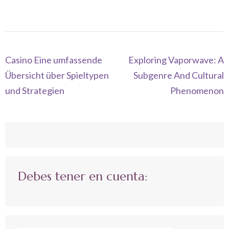
Navegación
Casino Eine umfassende
Exploring Vaporwave: A
de
Übersicht über Spieltypen
Subgenre And Cultural
entradas
und Strategien
Phenomenon
Debes tener en cuenta: