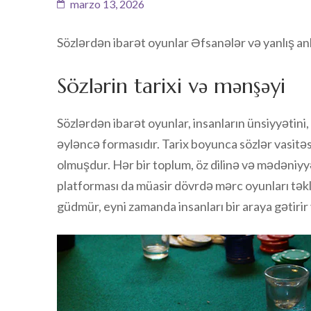
marzo 13, 2026
Sözlərdən ibarət oyunlar Əfsanələr və yanlış an
Sözlərin tarixi və mənşəyi
Sözlərdən ibarət oyunlar, insanların ünsiyyətini,
əyləncə formasıdır. Tarix boyunca sözlər vasitəs
olmuşdur. Hər bir toplum, öz dilinə və mədəniyy
platforması da müasir dövrdə mərc oyunları təkli
güdmür, eyni zamanda insanları bir araya gətirir v