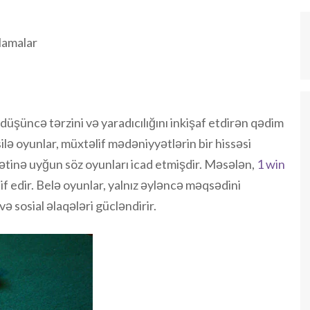
lamalar
 düşüncə tərzini və yaradıcılığını inkişaf etdirən qədim
ilə oyunlar, müxtəlif mədəniyyətlərin bir hissəsi
ətinə uyğun söz oyunları icad etmişdir. Məsələn,
1 win
f edir. Belə oyunlar, yalnız əyləncə məqsədini
ə sosial əlaqələri gücləndirir.