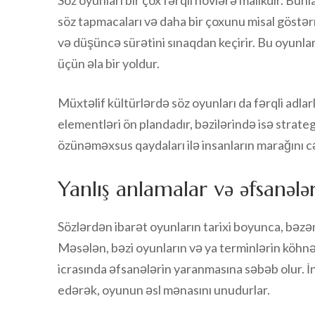
Söz oyunları bir çox fərqli növlərə malikdir. Bun
söz tapmacaları və daha bir çoxunu misal göstərmək
və düşüncə sürətini sınaqdan keçirir. Bu oyunlar
üçün əla bir yoldur.
Müxtəlif kültürlərdə söz oyunları da fərqli adlar
elementləri ön plandadır, bəzilərində isə strateg
özünəməxsus qaydaları ilə insanların marağını cə
Yanlış anlamalar və əfsanələ
Sözlərdən ibarət oyunların tarixi boyunca, bəzən
Məsələn, bəzi oyunların və ya terminlərin köhnə
icrasında əfsanələrin yaranmasına səbəb olur. İ
edərək, oyunun əsl mənasını unudurlar.