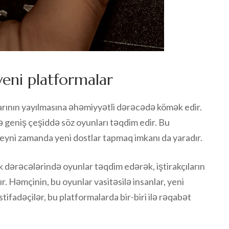
yeni platformalar
larının yayılmasına əhəmiyyətli dərəcədə kömək edir.
rə geniş çeşiddə söz oyunları təqdim edir. Bu
l, eyni zamanda yeni dostlar tapmaq imkanı da yaradır.
k dərəcələrində oyunlar təqdim edərək, iştirakçıların
ır. Həmçinin, bu oyunlar vasitəsilə insanlar, yeni
. İstifadəçilər, bu platformalarda bir-biri ilə rəqabət