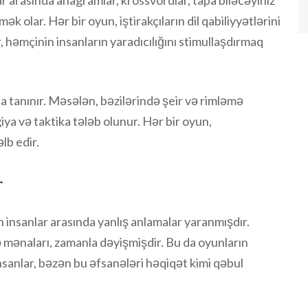
lar arasında anagramlar, krossvordlar, tapa biləcəyiniz
 olar. Hər bir oyun, iştirakçıların dil qabiliyyətlərini
, həmçinin insanların yaradıcılığını stimullaşdırmaq
la tanınır. Məsələn, bəzilərində şeir və rimləmə
iya və taktika tələb olunur. Hər bir oyun,
lb edir.
r
 insanlar arasında yanlış anlamalar yaranmışdır.
 mənaları, zamanla dəyişmişdir. Bu da oyunların
nsanlar, bəzən bu əfsanələri həqiqət kimi qəbul