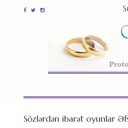
S
Sözlərdən ibarət oyunlar Əf