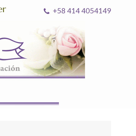
er
+58 414 4054149