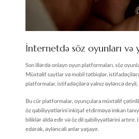
İnternetdə söz oyunları və 
Son illərdə onlayn oyun platformaları, söz oyun
Müxtəlif saytlar və mobil tətbiqlər, istifadəçilə
platformalar, istifadəçilərə yalnız əyləncə deyi
Bu cür platformalar, oyunçulara müxtəlif çətinli
öz qabiliyyətlərini inkişaf etdirməyə imkan tanıy
biliklər əldə edir və öz dil qabiliyyətlərini artırır
edərək, əyləncəli anlar yaşayır.