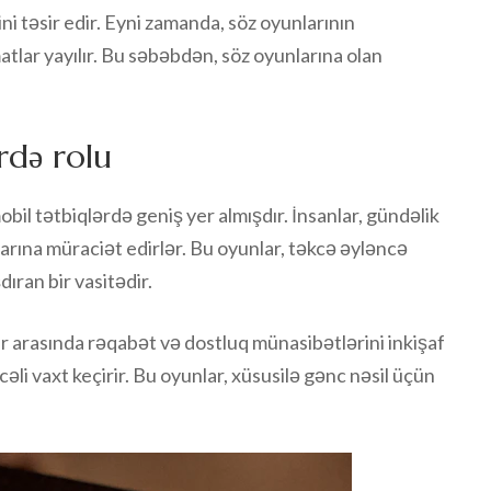
ni təsir edir. Eyni zamanda, söz oyunlarının
tlar yayılır. Bu səbəbdən, söz oyunlarına olan
rdə rolu
bil tətbiqlərdə geniş yer almışdır. İnsanlar, gündəlik
rına müraciət edirlər. Bu oyunlar, təkcə əyləncə
ıran bir vasitədir.
ar arasında rəqabət və dostluq münasibətlərini inkişaf
əncəli vaxt keçirir. Bu oyunlar, xüsusilə gənc nəsil üçün