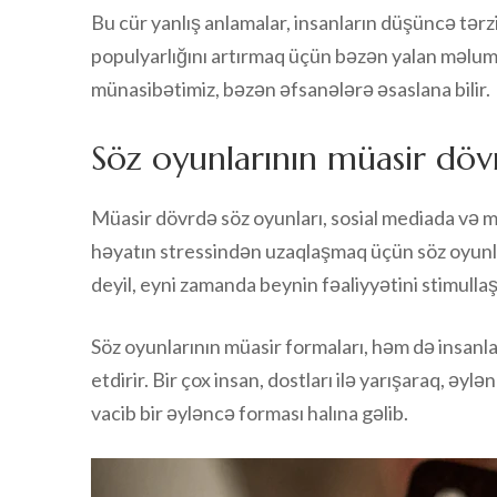
Bu cür yanlış anlamalar, insanların düşüncə tərzi
populyarlığını artırmaq üçün bəzən yalan məluma
münasibətimiz, bəzən əfsanələrə əsaslana bilir.
Söz oyunlarının müasir döv
Müasir dövrdə söz oyunları, sosial mediada və mo
həyatın stressindən uzaqlaşmaq üçün söz oyunla
deyil, eyni zamanda beynin fəaliyyətini stimullaşd
Söz oyunlarının müasir formaları, həm də insanl
etdirir. Bir çox insan, dostları ilə yarışaraq, əyl
vacib bir əyləncə forması halına gəlib.