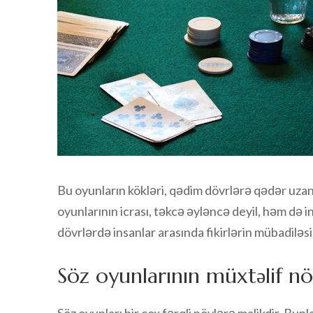
Bu oyunların kökləri, qədim dövrlərə qədər uza
oyunlarının icrası, təkcə əyləncə deyil, həm də i
dövrlərdə insanlar arasında fikirlərin mübadiləsi,
Söz oyunlarının müxtəlif nö