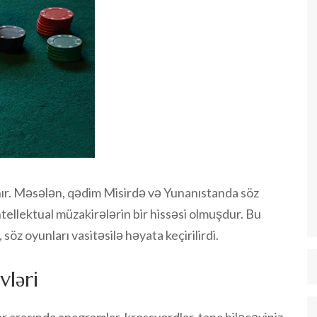
nır. Məsələn, qədim Misirdə və Yunanıstanda söz
ntellektual müzakirələrin bir hissəsi olmuşdur. Bu
 söz oyunları vasitəsilə həyata keçirilirdi.
vləri